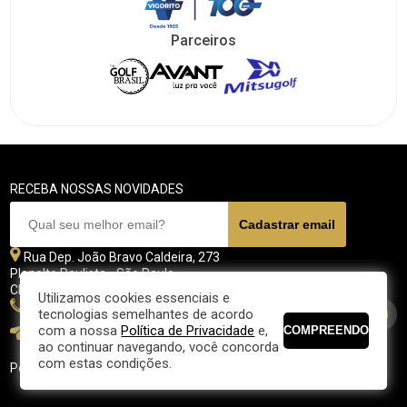
Parceiros
RECEBA NOSSAS NOVIDADES
Rua Dep. João Bravo Caldeira, 273
Planalto Paulista - São Paulo
CEP 04071 - 045
Utilizamos cookies essenciais e
11 5070-4700
tecnologias semelhantes de acordo
com a nossa
Política de Privacidade
e,
fpgolfe@fpgolfe.com.br
ao continuar navegando, você concorda
com estas condições.
Política de privacidade