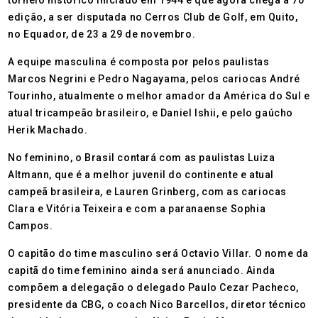
torneio histórico iniciado em 1944 e que agora chega à 70ª
edição, a ser disputada no Cerros Club de Golf, em Quito,
no Equador, de 23 a 29 de novembro.
A equipe masculina é composta por pelos paulistas
Marcos Negrini e Pedro Nagayama, pelos cariocas André
Tourinho, atualmente o melhor amador da América do Sul e
atual tricampeão brasileiro, e Daniel Ishii, e pelo gaúcho
Herik Machado.
No feminino, o Brasil contará com as paulistas Luiza
Altmann, que é a melhor juvenil do continente e atual
campeã brasileira, e Lauren Grinberg, com as cariocas
Clara e Vitória Teixeira e com a paranaense Sophia
Campos.
O capitão do time masculino será Octavio Villar. O nome da
capitã do time feminino ainda será anunciado. Ainda
compõem a delegação o delegado Paulo Cezar Pacheco,
presidente da CBG, o coach Nico Barcellos, diretor técnico