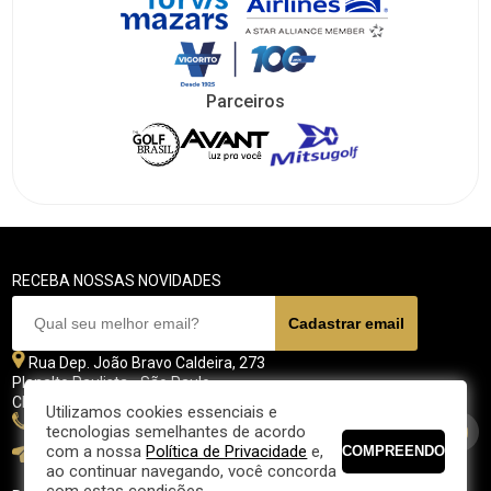
Parceiros
RECEBA NOSSAS NOVIDADES
Rua Dep. João Bravo Caldeira, 273
Planalto Paulista - São Paulo
CEP 04071 - 045
Utilizamos cookies essenciais e
11 5070-4700
tecnologias semelhantes de acordo
com a nossa
Política de Privacidade
e,
fpgolfe@fpgolfe.com.br
ao continuar navegando, você concorda