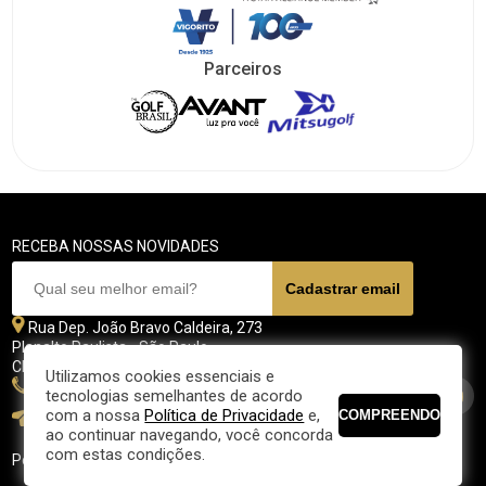
Parceiros
RECEBA NOSSAS NOVIDADES
Rua Dep. João Bravo Caldeira, 273
Planalto Paulista - São Paulo
CEP 04071 - 045
Utilizamos cookies essenciais e
11 5070-4700
tecnologias semelhantes de acordo
com a nossa
Política de Privacidade
e,
fpgolfe@fpgolfe.com.br
ao continuar navegando, você concorda
com estas condições.
Política de privacidade