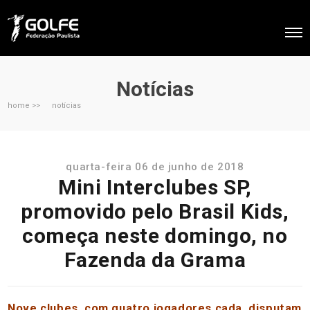
Notícias
home >>
notícias
quarta-feira 06 de junho de 2018
Mini Interclubes SP,
promovido pelo Brasil Kids,
começa neste domingo, no
Fazenda da Grama
Nove clubes, com quatro jogadores cada, disputam