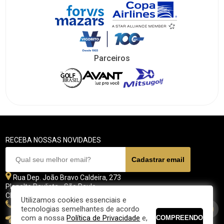
Parceiros
RECEBA NOSSAS NOVIDADES
Rua Dep. João Bravo Caldeira, 273
Planalto Paulista - São Paulo
CEP 04071 - 045
Utilizamos cookies essenciais e
11 5070-4700
tecnologias semelhantes de acordo
com a nossa
Política de Privacidade
e,
fpgolfe@fpgolfe.com.br