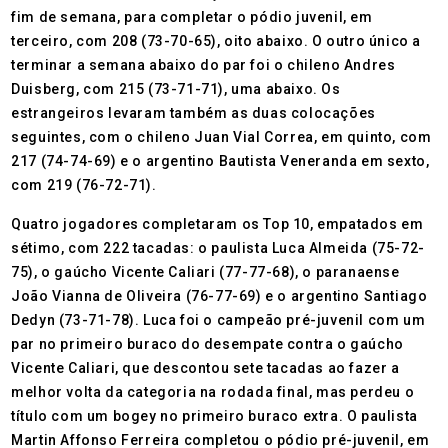
fim de semana, para completar o pódio juvenil, em
terceiro, com 208 (73-70-65), oito abaixo. O outro único a
terminar a semana abaixo do par foi o chileno Andres
Duisberg, com 215 (73-71-71), uma abaixo. Os
estrangeiros levaram também as duas colocações
seguintes, com o chileno Juan Vial Correa, em quinto, com
217 (74-74-69) e o argentino Bautista Veneranda em sexto,
com 219 (76-72-71).
Quatro jogadores completaram os Top 10, empatados em
sétimo, com 222 tacadas: o paulista Luca Almeida (75-72-
75), o gaúcho Vicente Caliari (77-77-68), o paranaense
João Vianna de Oliveira (76-77-69) e o argentino Santiago
Dedyn (73-71-78). Luca foi o campeão pré-juvenil com um
par no primeiro buraco do desempate contra o gaúcho
Vicente Caliari, que descontou sete tacadas ao fazer a
melhor volta da categoria na rodada final, mas perdeu o
título com um bogey no primeiro buraco extra. O paulista
Martin Affonso Ferreira completou o pódio pré-juvenil, em