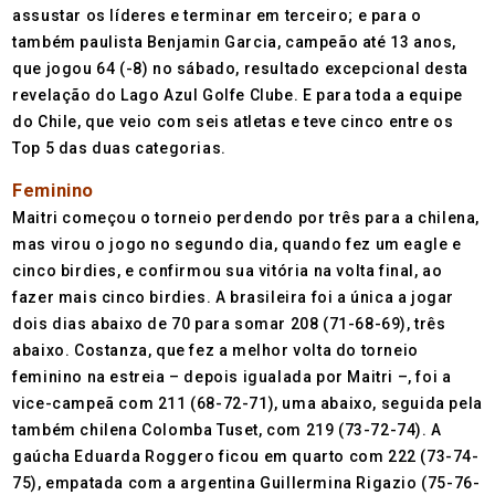
assustar os líderes e terminar em terceiro; e para o
também paulista Benjamin Garcia, campeão até 13 anos,
que jogou 64 (-8) no sábado, resultado excepcional desta
revelação do Lago Azul Golfe Clube. E para toda a equipe
do Chile, que veio com seis atletas e teve cinco entre os
Top 5 das duas categorias.
Feminino
Maitri começou o torneio perdendo por três para a chilena,
mas virou o jogo no segundo dia, quando fez um eagle e
cinco birdies, e confirmou sua vitória na volta final, ao
fazer mais cinco birdies. A brasileira foi a única a jogar
dois dias abaixo de 70 para somar 208 (71-68-69), três
abaixo. Costanza, que fez a melhor volta do torneio
feminino na estreia – depois igualada por Maitri –, foi a
vice-campeã com 211 (68-72-71), uma abaixo, seguida pela
também chilena Colomba Tuset, com 219 (73-72-74). A
gaúcha Eduarda Roggero ficou em quarto com 222 (73-74-
75), empatada com a argentina Guillermina Rigazio (75-76-