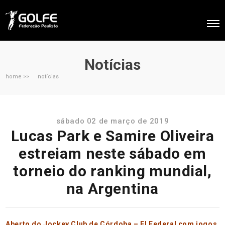
Notícias
home >>
notícias
sábado 02 de março de 2019
Lucas Park e Samire Oliveira
estreiam neste sábado em
torneio do ranking mundial,
na Argentina
Aberto do Jockey Club de Córdoba – El Federal com jogos