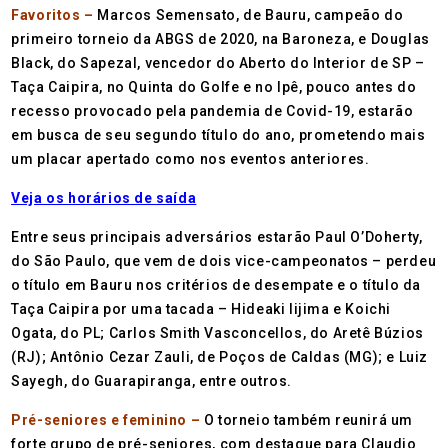
Favoritos –
Marcos Semensato, de Bauru, campeão do
primeiro torneio da ABGS de 2020, na Baroneza, e Douglas
Black, do Sapezal, vencedor do Aberto do Interior de SP –
Taça Caipira, no Quinta do Golfe e no Ipê, pouco antes do
recesso provocado pela pandemia de Covid-19, estarão
em busca de seu segundo título do ano, prometendo mais
um placar apertado como nos eventos anteriores.
Veja os horários de saída
Entre seus principais adversários estarão Paul O’Doherty,
do São Paulo, que vem de dois vice-campeonatos – perdeu
o título em Bauru nos critérios de desempate e o título da
Taça Caipira por uma tacada – Hideaki Iijima e Koichi
Ogata, do PL; Carlos Smith Vasconcellos, do Aretê Búzios
(RJ); Antônio Cezar Zauli, de Poços de Caldas (MG); e Luiz
Sayegh, do Guarapiranga, entre outros.
Pré-seniores e feminino –
O torneio também reunirá um
forte grupo de pré-seniores, com destaque para Claudio