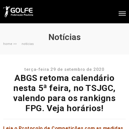
Notícias
home >>
notícias
terça-feira 29 de setembro de 2020
ABGS retoma calendário
nesta 5ª feira, no TSJGC,
valendo para os rankigns
FPG. Veja horários!
Leia o Protocolo de Competições com as medidas