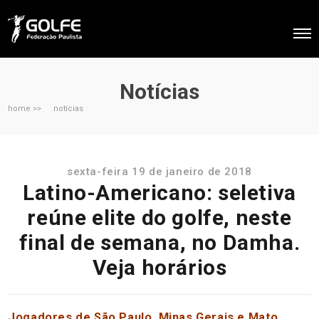
Notícias
home >>
notícias
sexta-feira 19 de janeiro de 2018
Latino-Americano: seletiva
reúne elite do golfe, neste
final de semana, no Damha.
Veja horários
Jogadores de São Paulo, Minas Gerais e Mato