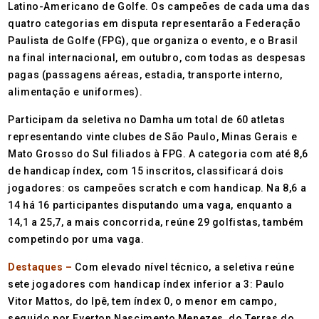
Latino-Americano de Golfe. Os campeões de cada uma das
quatro categorias em disputa representarão a Federação
Paulista de Golfe (FPG), que organiza o evento, e o Brasil
na final internacional, em outubro, com todas as despesas
pagas (passagens aéreas, estadia, transporte interno,
alimentação e uniformes).
Participam da seletiva no Damha um total de 60 atletas
representando vinte clubes de São Paulo, Minas Gerais e
Mato Grosso do Sul filiados à FPG. A categoria com até 8,6
de handicap índex, com 15 inscritos, classificará dois
jogadores: os campeões scratch e com handicap. Na 8,6 a
14 há 16 participantes disputando uma vaga, enquanto a
14,1 a 25,7, a mais concorrida, reúne 29 golfistas, também
competindo por uma vaga.
Destaques –
Com elevado nível técnico, a seletiva reúne
sete jogadores com handicap índex inferior a 3: Paulo
Vitor Mattos, do Ipê, tem índex 0, o menor em campo,
seguido por Everton Nascimento Menezes, do Terras do