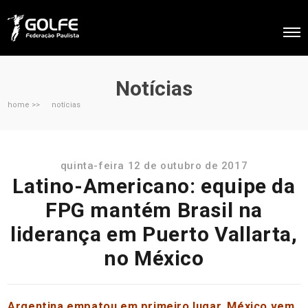
Notícias
home >>
notícias
quinta-feira 12 de outubro de 2017
Latino-Americano: equipe da
FPG mantém Brasil na
liderança em Puerto Vallarta,
no México
Argentina empatou em primeiro lugar. México vem