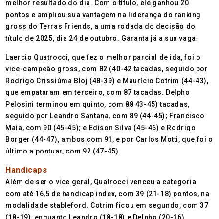
melhor resultado do dia. Com o título, ele ganhou 20
pontos e ampliou sua vantagem na liderança do ranking
gross do Terras Friends, a uma rodada do decisão do
título de 2025, dia 24 de outubro. Garanta já a sua vaga!
Laercio Quatrocci, que fez o melhor parcial de ida, foi o
vice-campeão gross, com 82 (40-42 tacadas, seguido por
Rodrigo Crissiúma Bloj (48-39) e Maurício Cotrim (44-43),
que empataram em terceiro, com 87 tacadas. Delpho
Pelosini terminou em quinto, com 88 43-45) tacadas,
seguido por Leandro Santana, com 89 (44-45); Francisco
Maia, com 90 (45-45); e Edison Silva (45-46) e Rodrigo
Borger (44-47), ambos com 91, e por Carlos Motti, que foi o
último a pontuar, com 92 (47-45).
Handicaps
Além de ser o vice geral, Quatrocci venceu a categoria
com até 16,5 de handicap index, com 39 (21-18) pontos, na
modalidade stableford. Cotrim ficou em segundo, com 37
(18-19), enquanto Leandro (18-18) e Delpho (20-16)