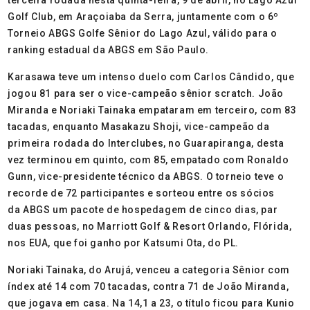
terceira rodada nesta quinta-feira, 9 de abril, no Lago Azul
Golf Club, em Araçoiaba da Serra, juntamente com o 6º
Torneio
ABGS
Golfe Sênior do Lago Azul, válido para o
ranking estadual da
ABGS
em São Paulo.
Karasawa teve um intenso duelo com Carlos Cândido, que
jogou 81 para ser o vice-campeão sênior scratch. João
Miranda e Noriaki Tainaka empataram em terceiro, com 83
tacadas, enquanto Masakazu Shoji, vice-campeão da
primeira rodada do Interclubes, no Guarapiranga, desta
vez terminou em quinto, com 85, empatado com Ronaldo
Gunn, vice-presidente técnico da
ABGS
. O torneio teve o
recorde de 72 participantes e sorteou entre os sócios
da
ABGS
um pacote de hospedagem de cinco dias, par
duas pessoas, no Marriott Golf & Resort Orlando, Flórida,
nos EUA, que foi ganho por Katsumi Ota, do PL.
Noriaki Tainaka, do Arujá, venceu a categoria Sênior com
índex até 14 com 70 tacadas, contra 71 de João Miranda,
que jogava em casa. Na 14,1 a 23, o título ficou para Kunio