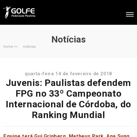
Notícias
home >>
notícias
quarta-feira 14 de fevereiro de 2018
Juvenis: Paulistas defendem
FPG no 33º Campeonato
Internacional de Córdoba, do
Ranking Mundial
Equipe terá Gui Grinberg, Matheus Park, Ana Sung