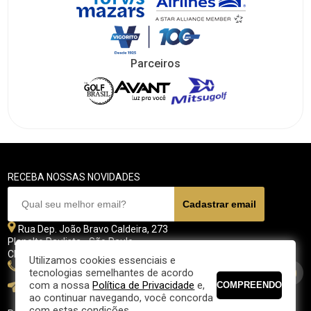
Parceiros
RECEBA NOSSAS NOVIDADES
Rua Dep. João Bravo Caldeira, 273
Planalto Paulista - São Paulo
CEP 04071 - 045
Utilizamos cookies essenciais e
11 5070-4700
tecnologias semelhantes de acordo
com a nossa
Política de Privacidade
e,
fpgolfe@fpgolfe.com.br
ao continuar navegando, você concorda
com estas condições.