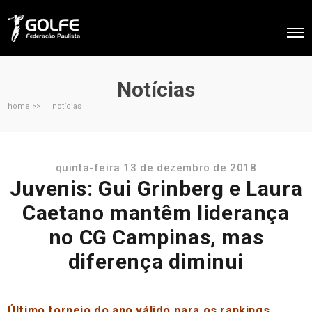
Notícias
home >>
notícias
quinta-feira 13 de dezembro de 2018
Juvenis: Gui Grinberg e Laura
Caetano mantêm liderança
no CG Campinas, mas
diferença diminui
Último torneio do ano válido para os rankings