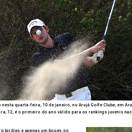
esta quarta-feira, 10 de janeiro, no Arujá Golfe Clube, em Ar
ira, 12, é o primeiro do ano válido para os rankings juvenis na
tro birdies e apenas um bogey, no