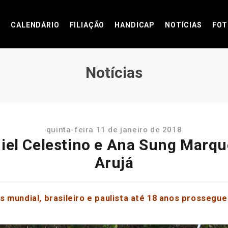
CALENDÁRIO
FILIAÇÃO
HANDICAP
NOTÍCIAS
FOT
Notícias
quinta-feira 11 de janeiro de 2018
niel Celestino e Ana Sung Marqu
Arujá
 mundial, brasileiro e paulista até 18 anos prossegue