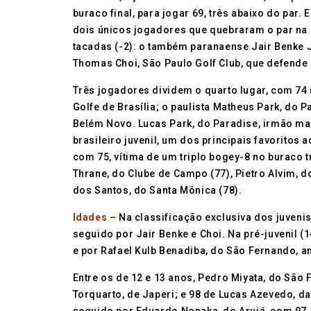
buraco final, para jogar 69, três abaixo do par. 
dois únicos jogadores que quebraram o par na
tacadas (-2): o também paranaense Jair Benke Jun
Thomas Choi, São Paulo Golf Club, que defende 
Três jogadores dividem o quarto lugar, com 74 (
Golfe de Brasília; o paulista Matheus Park, do 
Belém Novo. Lucas Park, do Paradise, irmão ma
brasileiro juvenil, um dos principais favoritos
com 75, vítima de um triplo bogey-8 no buraco 
Thrane, do Clube de Campo (77), Pietro Alvim, 
dos Santos, do Santa Mônica (78).
Idades –
Na classificação exclusiva dos juvenis 
seguido por Jair Benke e Choi. Na pré-juvenil (1
e por Rafael Kulb Benadiba, do São Fernando, 
Entre os de 12 e 13 anos, Pedro Miyata, do São
Torquarto, de Japeri; e 98 de Lucas Azevedo, d