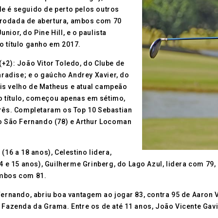
Ele é seguido de perto pelos outros
 rodada de abertura, ambos com 70
ior, do Pine Hill, e o paulista
o título ganho em 2017.
+2): João Vitor Toledo, do Clube de
Paradise; e o gaúcho Andrey Xavier, do
is velho de Matheus e atual campeão
 ao título, começou apenas em sétimo,
três. Completaram os Top 10 Sebastian
do São Fernando (78) e Arthur Locoman
(16 a 18 anos), Celestino lidera,
4 e 15 anos), Guilherme Grinberg, do Lago Azul, lidera com 79, 
ambos com 81.
 Fernando, abriu boa vantagem ao jogar 83, contra 95 de Aaron
a Fazenda da Grama. Entre os de até 11 anos, João Vicente Ga