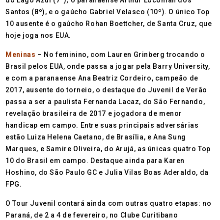
do Lago Azul (7º); o paranaense Arthur Locoman dos
Santos (8º), e o gaúcho Gabriel Velasco (10º). O único Top
10 ausente é o gaúcho Rohan Boettcher, de Santa Cruz, que
hoje joga nos EUA.
Meninas
–
No feminino, com Lauren Grinberg trocando o
Brasil pelos EUA, onde passa a jogar pela Barry University,
e com a paranaense Ana Beatriz Cordeiro, campeão de
2017, ausente do torneio, o destaque do Juvenil de Verão
passa a ser a paulista Fernanda Lacaz, do São Fernando,
revelação brasileira de 2017 e jogadora de menor
handicap em campo. Entre suas principais adversárias
estão Luiza Helena Caetano, de Brasília, e Ana Sung
Marques, e Samire Oliveira, do Arujá, as únicas quatro Top
10 do Brasil em campo. Destaque ainda para Karen
Hoshino, do São Paulo GC e Julia Vilas Boas Aderaldo, da
FPG.
O Tour Juvenil contará ainda com outras quatro etapas: no
Paraná, de 2 a 4 de fevereiro, no Clube Curitibano