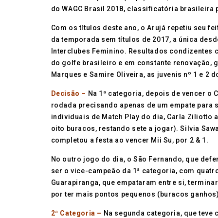
do WAGC Brasil 2018, classificatória brasileir
Com os títulos deste ano, o Arujá repetiu seu 
da temporada sem títulos de 2017, a única des
Interclubes Feminino. Resultados condizentes
do golfe brasileiro e em constante renovação, gr
Marques e Samire Oliveira, as juvenis nº 1 e 2 d
Decisão –
Na 1ª categoria, depois de vencer o C
rodada precisando apenas de um empate para s
individuais de Match Play do dia, Carla Ziliotto
oito buracos, restando sete a jogar). Silvia Sawa
completou a festa ao vencer Mii Su, por 2 & 1.
No outro jogo do dia, o São Fernando, que defen
ser o vice-campeão da 1ª categoria, com quatr
Guarapiranga, que empataram entre si, termin
por ter mais pontos pequenos (buracos ganhos)
2ª Categoria –
Na segunda categoria, que teve 