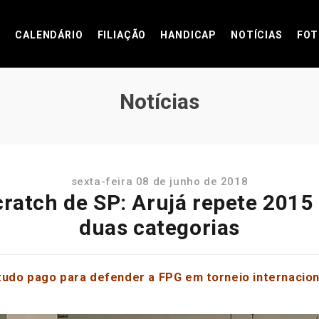
CALENDÁRIO
FILIAÇÃO
HANDICAP
NOTÍCIAS
FOT
Notícias
sexta-feira 08 de junho de 2018
ratch de SP: Arujá repete 2015
duas categorias
tudo pago para defender a FPG em torneio internacio