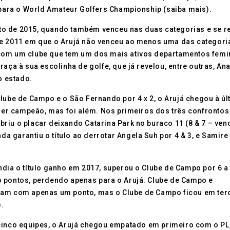
a para o World Amateur Golfers Championship (saiba mais).
feito de 2015, quando também venceu nas duas categorias e se r
de 2011 em que o Arujá não venceu ao menos uma das categori
 com um clube que tem um dos mais ativos departamentos femi
aça à sua escolinha de golfe, que já revelou, entre outras, An
o estado.
lube de Campo e o São Fernando por 4 x 2, o Arujá chegou à úl
er campeão, mas foi além. Nos primeiros dos três confrontos
 abriu o placar deixando Catarina Park no buraco 11 (8 & 7 – ven
da garantiu o título ao derrotar Angela Suh por 4 & 3, e Samire
dia o título ganho em 2017, superou o Clube de Campo por 6 a 
o pontos, perdendo apenas para o Arujá. Clube de Campo e
aram com apenas um ponto, mas o Clube de Campo ficou em ter
.
cinco equipes, o Arujá chegou empatado em primeiro com o PL,