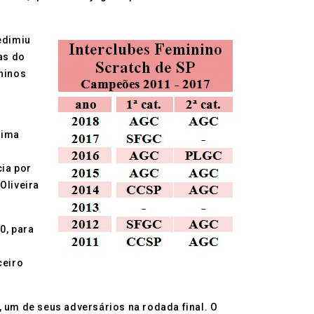
edimiu
as do
ninos
a
tima
cia por
 Oliveira
0, para
ceiro
 um de seus adversários na rodada final. O