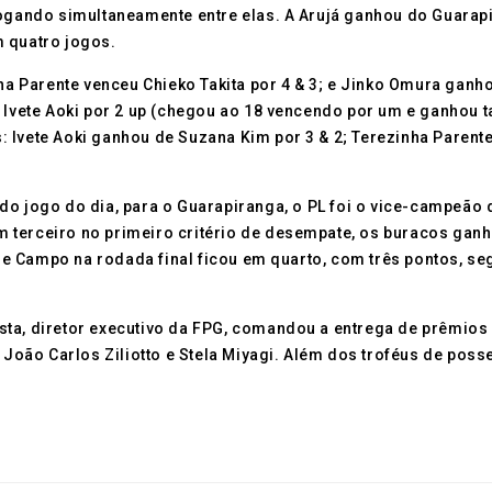
ogando simultaneamente entre elas. A Arujá ganhou do Guarapir
m quatro jogos.
nha Parente venceu Chieko Takita por 4 & 3; e Jinko Omura ganh
u Ivete Aoki por 2 up (chegou ao 18 vencendo por um e ganhou t
 Ivete Aoki ganhou de Suzana Kim por 3 & 2; Terezinha Parente
jogo do dia, para o Guarapiranga, o PL foi o vice-campeão d
 terceiro no primeiro critério de desempate, os buracos ga
e Campo na rodada final ficou em quarto, com três pontos, s
sta, diretor executivo da FPG, comandou a entrega de prêmio
s João Carlos Ziliotto e Stela Miyagi. Além dos troféus de po