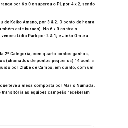
anga por 6 x 0 e superou o PL por 4 x 2, sendo
ou de Keiko Amano, por 3 & 2. O ponto de honra
ambém este buraco). No 6 x 0 contra o
 venceu Lidia Park por 2 & 1; e Jinko Omura
a 2º Categoria, com quarto pontos ganhos,
nhos (chamados de pontos pequenos) 14 contra
eguido por Clube de Campo, em quinto, com um
s que teve a mesa composta por Mário Numada,
sse transitória as equipes campeãs receberam