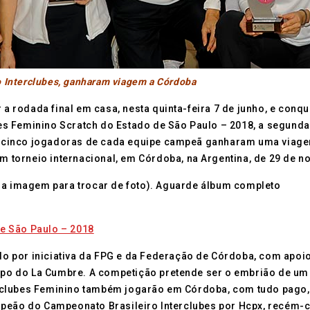
o Interclubes, ganharam viagem a Córdoba
r a rodada final em casa, nesta quinta-feira 7 de junho, e conq
ubes Feminino Scratch do Estado de São Paulo – 2018, a segund
ia, cinco jogadoras de cada equipe campeã ganharam uma viag
num torneio internacional, em Córdoba, na Argentina, de 29 de
e a imagem para trocar de foto). Aguarde álbum completo
iado por iniciativa da FPG e da Federação de Córdoba, com apo
o do La Cumbre. A competição pretende ser o embrião de um I
rclubes Feminino também jogarão em Córdoba, com tudo pago,
peão do Campeonato Brasileiro Interclubes por Hcpx, recém-cr