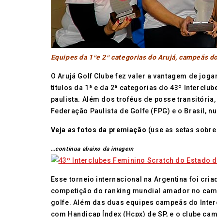
Equipes da 1ªe 2ª categorias do Arujá, campeãs d
O Arujá Golf Clube fez valer a vantagem de joga
títulos da 1ª e da 2ª categorias do 43º Intercl
paulista. Além dos troféus de posse transitór
Federação Paulista de Golfe (FPG) e o Brasil, 
Veja as fotos da premiação
(use as setas sobr
…continua abaixo da imagem
Esse torneio internacional na Argentina foi cr
competição do ranking mundial amador no camp
golfe. Além das duas equipes campeãs do Inte
com Handicap Índex (Hcpx) de SP, e o clube cam