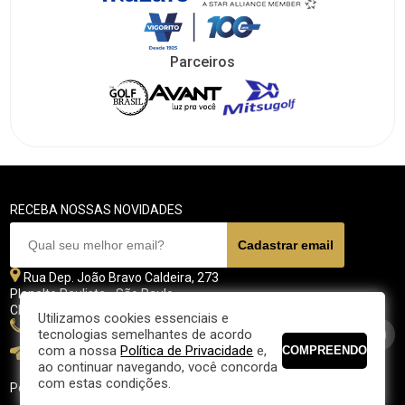
Parceiros
RECEBA NOSSAS NOVIDADES
Rua Dep. João Bravo Caldeira, 273
Planalto Paulista - São Paulo
CEP 04071 - 045
Utilizamos cookies essenciais e
11 5070-4700
tecnologias semelhantes de acordo
com a nossa
Política de Privacidade
e,
fpgolfe@fpgolfe.com.br
ao continuar navegando, você concorda
com estas condições.
Política de privacidade