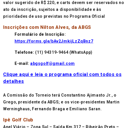
valor sugerido de R$ 220, e carts devem ser reservados no
ato da inscrição, sujeitos a disponibilidade e às
prioridades de uso previstas no Programa Oficial
Inscrições com Nilton Alves, da ABGS
Formulário de Inscrição:
https://forms.gle/bAv2JmkijLzZqBnz7
Telefone:
(11) 94319-9464 (WhatsApp)
E-mail:
abgsgolf@gmail.com
Clique aqui e leia o programa oficial com todos os
detalhes
A Comissão do Torneio terá Constantino Ajimasto Jr., o
Grego, presidente da ABGS; e os vice-presidentes Martin
Werninghaus, Fernando Braga e Emiliano Saran.
Ipê Golf Club
Anel Viário – Zona Sul – Saída Km 317 – Ribeirão Preto –