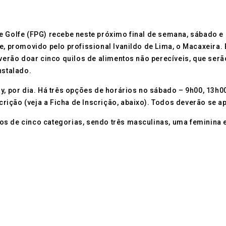
e Golfe (FPG) recebe neste próximo final de semana, sábado e 
e, promovido pelo profissional Ivanildo de Lima, o Macaxeira. 
deverão doar cinco quilos de alimentos não perecíveis, que se
nstalado.
y, por dia. Há três opções de horários no sábado – 9h00, 13h0
ição (veja a Ficha de Inscrição, abaixo). Todos deverão se a
s de cinco categorias, sendo três masculinas, uma feminina e