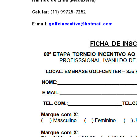
Ivanildo de Lima (Macaxeira)
Celular
: (11) 99725-7252
E-mail
:
golfeincentivo@hotmail.com