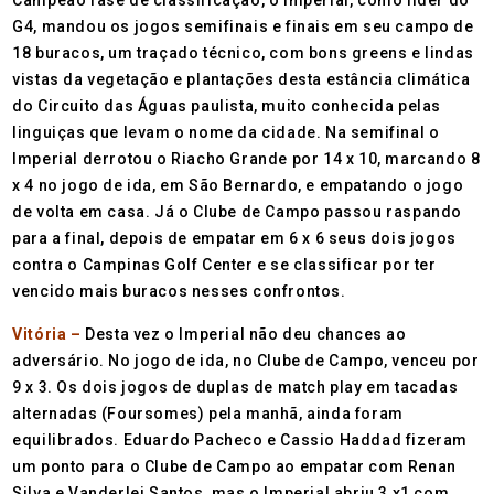
Campeão fase de classificação, o Imperial, como líder do
G4, mandou os jogos semifinais e finais em seu campo de
18 buracos, um traçado técnico, com bons greens e lindas
vistas da vegetação e plantações desta estância climática
do Circuito das Águas paulista, muito conhecida pelas
linguiças que levam o nome da cidade. Na semifinal o
Imperial derrotou o Riacho Grande por 14 x 10, marcando 8
x 4 no jogo de ida, em São Bernardo, e empatando o jogo
de volta em casa. Já o Clube de Campo passou raspando
para a final, depois de empatar em 6 x 6 seus dois jogos
contra o Campinas Golf Center e se classificar por ter
vencido mais buracos nesses confrontos.
Vitória –
Desta vez o Imperial não deu chances ao
adversário. No jogo de ida, no Clube de Campo, venceu por
9 x 3. Os dois jogos de duplas de match play em tacadas
alternadas (Foursomes) pela manhã, ainda foram
equilibrados. Eduardo Pacheco e Cassio Haddad fizeram
um ponto para o Clube de Campo ao empatar com Renan
Silva e Vanderlei Santos, mas o Imperial abriu 3 x1 com