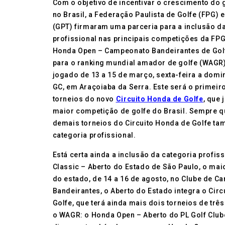
Com o objetivo de incentivar o crescimento do g
no Brasil, a Federação Paulista de Golfe (FPG) e
(GPT) firmaram uma parceria para a inclusão d
profissional nas principais competições da FP
Honda Open – Campeonato Bandeirantes de Golfe
para o ranking mundial amador de golfe (WAGR),
jogado de 13 a 15 de março, sexta-feira a domi
GC, em Araçoiaba da Serra. Este será o primeir
torneios do novo
Circuito Honda de Golfe
, que
maior competição de golfe do Brasil. Sempre qu
demais torneios do Circuito Honda de Golfe ta
categoria profissional.
Está certa ainda a inclusão da categoria profis
Classic – Aberto do Estado de São Paulo, o mai
do estado, de 14 a 16 de agosto, no Clube de C
Bandeirantes, o Aberto do Estado integra o Cir
Golfe, que terá ainda mais dois torneios de três
o WAGR: o Honda Open – Aberto do PL Golf Clube