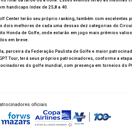
no final da tarde ou à noite. Esses eventos terão as mesmas c
om handicaps índex de 25,8 a 40.
olf Center terão seu próprio ranking, também com excelentes 
 os dois melhores de cada uma dessas dez categorias do Circu
ito Honda de Golfe, onde estarão em jogo mais prêmios valiosos
dos em breve.
da, parceira da Federação Paulista de Golfe e maior patrocinad
 GPT Tour, terá seus próprios patrocinadores, conforme a etap
trocinadores do golfe mundial, com presença em torneios do P
atrocinadores oficiais