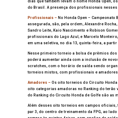
dias que também levam o nome Honda Open, os a
do Brasil. A presença dos profissionais nesses
Profissionais –
No Honda Open – Campeonato Ban
assegurada, são, pela ordem, Alexandre Rocha,
Sandro Leite, Kaio Nascimento e Robison Gomes.
profissionais do Lago Azul, e Marcelo Monteir
em uma seletiva, no dia 13, quinta-feira, a parti
Nesse primeiro torneio a bolsa de prêmios dos 
poderá aumentar ainda com a inclusão de novos
scratches, com o horário de saída sendo orga
torneios mistos, com profissionais e amadores,
Amadores –
Os oito torneios do Circuito Honda
oito categorias amadoras no Ranking do terão v
do Ranking do Circuito Honda de Golfe são as 
Além desses oito torneios em campos oficiais, 
par 3, do centro de treinamento da FPG, ao la