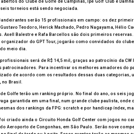
bertos do Clube de Golfe de Campinas, Ipê Golf Club e Damha
 seis torneios está sendo negociada.
deirantes serão 15 profissionais em campo: os dez primeiro
 Gustavo Teodoro, Herick Machado, Pedro Nagayama, Hélio Caci
 Axell Balestre e Rafa Barcellos são dois primeiros reservas.
o, organizador do GPT Tour, jogarão como convidados do clube
r do meio dia.
profissionais será de R$ 14,5 mil, graças ao patrocínio da CW
 patrocinadores. Para incentivar os melhores amadores do paí
nizado de acordo com os resultados dessas duas categorias, 
 no Brasil.
 de Golfe terão um ranking próprio. No final do ano, os seis
aga garantida em uma final, num grande clube paulista, onde 
mesmas dos rankings da FPG: scratch e por handicap índex, ma
foi criado ainda o Circuito Honda Golf Center com jogos no c
do do Aeroporto de Congonhas, em São Paulo. Serão nove comp