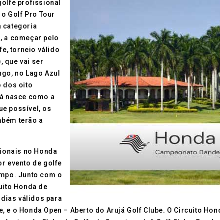
olfe profissional
 o Golf Pro Tour
a categoria
G, a começar pelo
, torneio válido
 que vai ser
ngo, no Lago Azul
o dos oito
 já nasce como a
e possível, os
mbém terão a
sionais no Honda
or evento de golfe
ampo. Junto com o
cuito Honda de
 dias válidos para
, e o Honda Open – Aberto do Arujá Golf Clube. O Circuito Hon