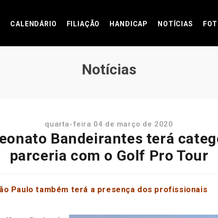
CALENDÁRIO
FILIAÇÃO
HANDICAP
NOTÍCIAS
FOT
Notícias
quarta-feira 04 de março de 2020
nato Bandeirantes terá catego
parceria com o Golf Pro Tour
ão Paulo também terá a presença dos profissionais