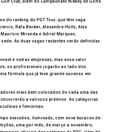
 Golf Club, além do Campeonato Nikkey de Golfe
s do ranking do PGT Tour, que têm vaga
miro, Rafa Becker, Alexandre Holtz, Alex
 Maurício Miranda e Adriel Marques,
 sede. As duas vagas restantes serão definidas
 Invest e outras empresas, mas esse valor
s, os profissionais jogarão ao lado dos
uma fórmula que já teve grande sucesso em
 jogadores mais bem colocados de cada uma das
concorrerão a valiosos prêmios. As categorias
sculinas e femininas.
ampo executivo, iluminado, com nove buracos de
etições, uma por mês, de março a novembro,