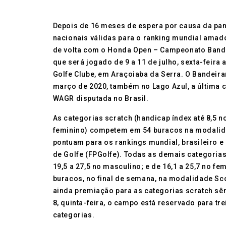
Depois de 16 meses de espera por causa da pa
nacionais válidas para o ranking mundial amad
de volta com o Honda Open – Campeonato Bande
que será jogado de 9 a 11 de julho, sexta-feira
Golfe Clube, em Araçoiaba da Serra. O Bandeira
março de 2020, também no Lago Azul, a última 
WAGR disputada no Brasil.
As categorias scratch (handicap índex até 8,5 n
feminino) competem em 54 buracos na modalida
pontuam para os rankings mundial, brasileiro e
de Golfe (FPGolfe). Todas as demais categorias (
19,5 a 27,5 no masculino; e de 16,1 a 25,7 no f
buracos, no final de semana, na modalidade S
ainda premiação para as categorias scratch sên
8, quinta-feira, o campo está reservado para tr
categorias.