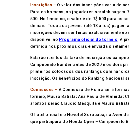
Inscrições –
O valor das inscrições varia de ac
Para os homens, os jogadores scratch pagam R
500. No feminino, o valor é de R$ 500 para as sc
demais. Todos os juvenis (até 18 anos) pagam 
inscrições devem ser feitas exclusivamente no s
disponível no
Programa oficial do torneio
. A p
definida nos próximos dias e enviada diretamen
Estarão isentos da taxa de inscrição os campe
Campeonato Bandeirantes de 2020 e os dois pri
primeiros colocados dos rankings com handicap
inscrição. Os benefícios do Ranking Nacional 
Comissões –
A Comissão de Honra será formad
torneio, Mauro Batista; Ana Paula de Almeida; C
árbitros serão Claudio Mesquita e Mauro Batist
O hotel oficial é o Novotel Sorocaba, na Avenid
que participará do Honda Open – Campeonato B