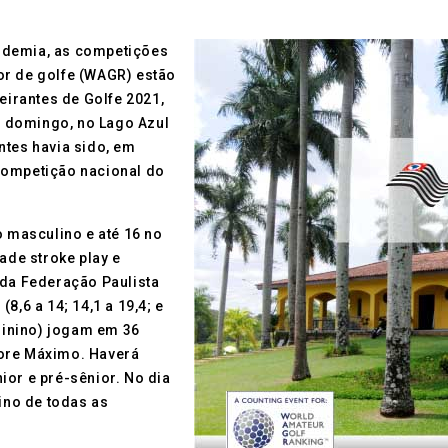
ndemia, as competições
or de golfe (WAGR) estão
irantes de Golfe 2021,
 a domingo, no Lago Azul
ntes havia sido, em
competição nacional do
o masculino e até 16 no
de stroke play e
 da Federação Paulista
8,6 a 14; 14,1 a 19,4; e
eminino) jogam em 36
core Máximo. Haverá
ior e pré-sênior. No dia
eino de todas as