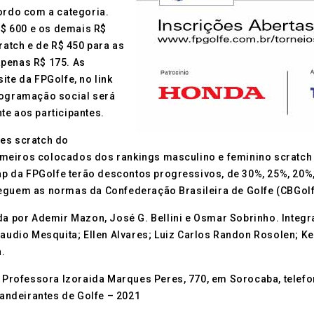
ordo com a categoria.
$ 600 e os demais R$
ratch e de R$ 450 para as
apenas R$ 175. As
ite da FPGolfe, no link
rogramação social será
te aos participantes.
ões scratch do
meiros colocados dos rankings masculino e feminino scratch 
 da FPGolfe terão descontos progressivos, de 30%, 25%, 20%, 
seguem as normas da Confederação Brasileira de Golfe (CBGolf
a por Ademir Mazon, José G. Bellini e Osmar Sobrinho. Integ
laudio Mesquita; Ellen Alvares; Luiz Carlos Randon Rosolen; Ke
a.
a Professora Izoraida Marques Peres, 770, em Sorocaba, telefo
andeirantes de Golfe – 2021