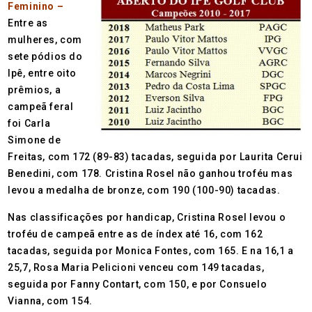
Feminino –
Entre as
mulheres, com
sete pódios do
Ipê, entre oito
prêmios, a
campeã feral
foi Carla
Simone de
Freitas, com 172 (89-83) tacadas, seguida por Laurita Cerui
Benedini, com 178. Cristina Rosel não ganhou troféu mas
levou a medalha de bronze, com 190 (100-90) tacadas.
Nas classificações por handicap, Cristina Rosel levou o
troféu de campeã entre as de índex até 16, com 162
tacadas, seguida por Monica Fontes, com 165. E na 16,1 a
25,7, Rosa Maria Pelicioni venceu com 149 tacadas,
seguida por Fanny Contart, com 150, e por Consuelo
Vianna, com 154.