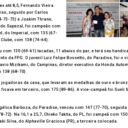
x até 8,5, Fernando Vieira
ixo, seguido por Carlos
4-73-73) e Joakim Thrane,
, do Sapezal, foi campeão com
l, do Imperial, com 135 (67-
 Clube, com 138 (74-64).
ceu com 130 (69-61) tacadas, 11 abaixo do par, e terá seu handi
o da FPG. O juvenil Luiz Felipe Bossetto, do Paradise, foi o v
tavio Mizikami, do Campinas, diretor executivo da Honda Autom
 138 (68-70).
 jogadoras da casa, que levaram as medalhas de ouro e bronze
icava em terceiro, com 175 (89-86). A vice-campeã foi Sueli M
ngélica Barboza, do Paradise, venceu com 147 (77-70), seguid
78-72). Na 16,1 a 25,7, Chieko Takita, do PL, foi campeã com 150
ki Silva, do Alphaville Graciosa (PR), a terceira colocada.