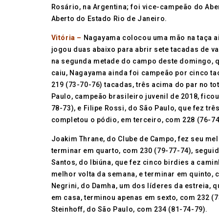
Rosário, na Argentina; foi vice-campeão do Abe
Aberto do Estado Rio de Janeiro.
Vitória –
Nagayama colocou uma mão na taça a
jogou duas abaixo para abrir sete tacadas de
na segunda metade do campo deste domingo, 
caiu, Nagayama ainda foi campeão por cinco t
219 (73-70-76) tacadas, três acima do par no to
Paulo, campeão brasileiro juvenil de 2018, fic
78-73), e Filipe Rossi, do São Paulo, que fez trê
completou o pódio, em terceiro, com 228 (76-74
Joakim Thrane, do Clube de Campo, fez seu me
terminar em quarto, com 230 (79-77-74), segui
Santos, do Ibiúna, que fez cinco birdies a camin
melhor volta da semana, e terminar em quinto,
Negrini, do Damha, um dos líderes da estreia, 
em casa, terminou apenas em sexto, com 232 (7
Steinhoff, do São Paulo, com 234 (81-74-79).