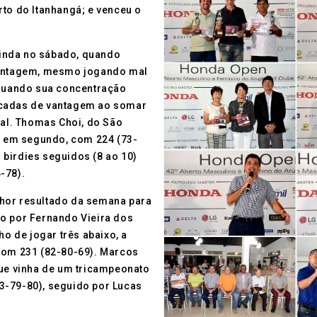
rto do Itanhangá; e venceu o
inda no sábado, quando
 vantagem, mesmo jogando mal
quando sua concentração
acadas de vantagem ao somar
tal. Thomas Choi, do São
ou em segundo, com 224 (73-
s birdies seguidos (8 ao 10)
-78).
lhor resultado da semana para
do por Fernando Vieira dos
ho de jogar três abaixo, a
 com 231 (82-80-69). Marcos
que vinha de um tricampeonato
3-79-80), seguido por Lucas