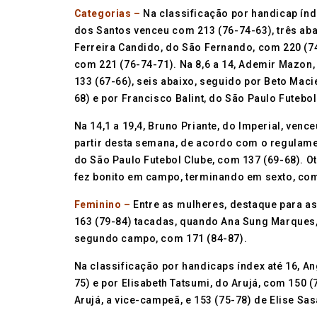
Categorias –
Na classificação por handicap índe
dos Santos venceu com 213 (76-74-63), três aba
Ferreira Candido, do São Fernando, com 220 (7
com 221 (76-74-71). Na 8,6 a 14, Ademir Mazon
133 (67-66), seis abaixo, seguido por Beto Macie
68) e por Francisco Balint, do São Paulo Futebol
Na 14,1 a 19,4, Bruno Priante, do Imperial, ven
partir desta semana, de acordo com o regulament
do São Paulo Futebol Clube, com 137 (69-68). O
fez bonito em campo, terminando em sexto, com
Feminino –
Entre as mulheres, destaque para as
163 (79-84) tacadas, quando Ana Sung Marques, f
segundo campo, com 171 (84-87).
Na classificação por handicaps índex até 16, A
75) e por Elisabeth Tatsumi, do Arujá, com 150 (
Arujá, a vice-campeã, e 153 (75-78) de Elise Sasa