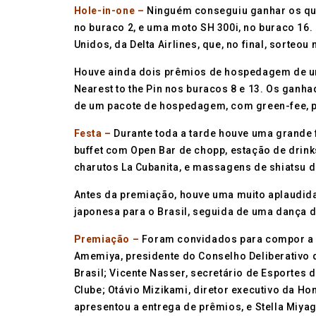
Hole-in-one –
Ninguém conseguiu ganhar os quat
no buraco 2, e uma moto SH 300i, no buraco 16.
Unidos, da Delta Airlines, que, no final, sorte
Houve ainda dois prêmios de hospedagem de uma
Nearest to the Pin nos buracos 8 e 13. Os ganhad
de um pacote de hospedagem, com green-fee, p
Festa –
Durante toda a tarde houve uma grande 
buffet com Open Bar de chopp, estação de drink
charutos La Cubanita, e massagens de shiatsu da
Antes da premiação, houve uma muito aplaudida
japonesa para o Brasil, seguida de uma dança d
Premiação –
Foram convidados para compor a me
Amemiya, presidente do Conselho Deliberativo 
Brasil; Vicente Nasser, secretário de Esportes 
Clube; Otávio Mizikami, diretor executivo da Ho
apresentou a entrega de prêmios, e Stella Miyag