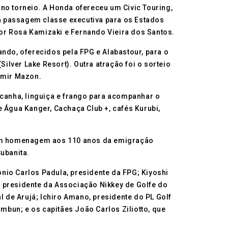
no torneio. A Honda ofereceu um Civic Touring,
uma passagem classe executiva para os Estados
 por Rosa Kamizaki e Fernando Vieira dos Santos.
do, oferecidos pela FPG e Alabastour, para o
Silver Lake Resort). Outra atração foi o sorteio
emir Mazon.
canha, linguiça e frango para acompanhar o
 Água Kanger, Cachaça Club +, cafés Kurubi,
, em homenagem aos 110 anos da emigração
ubanita.
nio Carlos Padula, presidente da FPG; Kiyoshi
, presidente da Associação Nikkey de Golfe do
l de Arujá; Ichiro Amano, presidente do PL Golf
imbun; e os capitães João Carlos Ziliotto, que