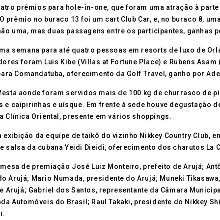
ro prêmios para hole-in-one, que foram uma atração à parte 
 O prêmio no buraco 13 foi um cart Club Car, e, no buraco 8, 
ou não uma, mas duas passagens entre os participantes, ganhas
 semana para até quatro pessoas em resorts de luxo de Orlan
ores foram Luis Kibe (Villas at Fortune Place) e Rubens Asam (
ara Comandatuba, oferecimento da Golf Travel, ganho por Ad
festa aonde foram servidos mais de 100 kg de churrasco de pi
s e caipirinhas e uísque. Em frente à sede houve degustação de
 Clínica Oriental, presente em vários shoppings.
 exibição da equipe de taikô do vizinho Nikkey Country Club
e salsa da cubana Yeidi Dieidi, oferecimento dos charutos La C
sa de premiação José Luiz Monteiro, prefeito de Arujá; Antô
do Arujá; Mario Numada, presidente do Arujá; Muneki Tikasawa
de Arujá; Gabriel dos Santos, representante da Câmara Municipa
nda Automóveis do Brasil; Raul Takaki, presidente do Nikkey Sh
i.