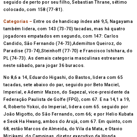
seguido de perto por seu filho, Sebastian Thrane, sétimo
colocado, com 158 (77-81).
Categorias –
Entre os de handicap índex até 9,5, Nagayama
também lidera, com 143 (73-70) tacadas, mas há quatro
jogadores empatados em segundo, com 147: Carlos
Candido, São Fernando (74-73),Ademilton Queiroz, do
Paradise (73-74),Steinhoff (77-70) e Francisco Ishihara, do
PL (74-73). As demais categoria masculinas estrearam
neste sábado, para jogar 36 buracos.
No 8,6 a 14, Eduardo Higashi, do Bastos, lidera com 65
tacadas, sete abaixo do par, seguido por Beto Maciel,
Imperial, e Ademir Mazon, do Sapezal, vice-presidente da
Federação Paulista de Golfe (FPG), com 67. E na 14,1 a 19,
4, Roberto Yokoi, do Imperial, lidera com 65. seguido por
João Migotto, do São Fernando, com 66; e por Helio Kubata
e Seok Ha Hwang, ambos do Arujá, com 67. Em quinto, com
68, estão Marcos de Almeida, do Vila da Mata, e Otavio
Mizikami, do Campinas, diretor executivo da Honda