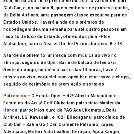
300i, no buraco 16. O prêmio no buraco 13 vai ser um cart
Club Car, e, no buraco 8, quem embocar de primeira ganha,
da Delta Airlines, uma passagem classe executiva para os
Estados Unidos. Haverá ainda dois prêmios de
hospedagem de uma semana para até quatro pessoas em
resorts de luxo de Orlando, oferecidos pela FPG e
Alabastour, para o Nearest to the Pin nos buracos 8 e 13.
A tarde de ontem foi animada com música ao vivo no
almoço, seguido de Open Bar e de balcão de temakis.
Neste domingo, também a partir das 14 horas, haverá
música ao vivo, coquetel com open bar, churrasco e chopp,
seguido da cerimônia de premiação e sorteios.
Patrocínio –
O Honda Open – 42º Aberto Masculino e
Feminino do Arujá Golf Clube tem patrocínio Master da
Honda; patrocínios ouro de PAG Aqui, Komatsu, Delta
Airlines, LG, Kawasaki, e 1021 Blindagens; patrocínios de
Club Car – Bahia Golf Car, Diamente Petróleo, Lopes
Advocacia, Midori Auto Leather, Geração, Água Kanger,