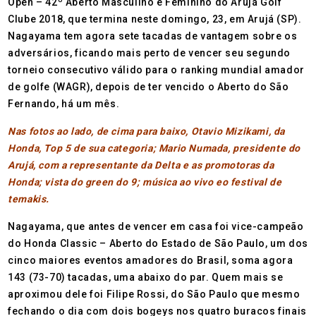
Open – 42º Aberto Masculino e Feminino do Arujá Golf
Clube 2018, que termina neste domingo, 23, em Arujá (SP).
Nagayama tem agora sete tacadas de vantagem sobre os
adversários, ficando mais perto de vencer seu segundo
torneio consecutivo válido para o ranking mundial amador
de golfe (WAGR), depois de ter vencido o Aberto do São
Fernando, há um mês.
Nas fotos ao lado, de cima para baixo, Otavio Mizikami, da
Honda, Top 5 de sua categoria; Mario Numada, presidente do
Arujá, com a representante da Delta e as promotoras da
Honda; vista do green do 9; música ao vivo eo festival de
temakis.
Nagayama, que antes de vencer em casa foi vice-campeão
do Honda Classic – Aberto do Estado de São Paulo, um dos
cinco maiores eventos amadores do Brasil, soma agora
143 (73-70) tacadas, uma abaixo do par. Quem mais se
aproximou dele foi Filipe Rossi, do São Paulo que mesmo
fechando o dia com dois bogeys nos quatro buracos finais