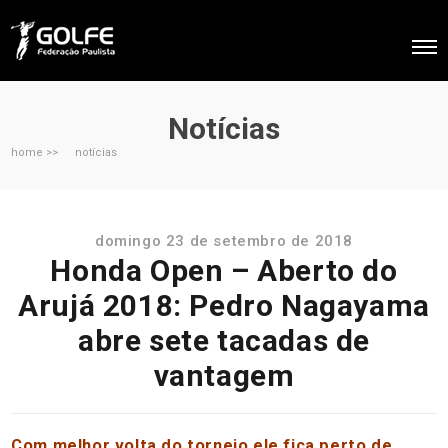
Notícias
home >>
notícias
domingo 23 de setembro de 2018
Honda Open – Aberto do
Arujá 2018: Pedro Nagayama
abre sete tacadas de
vantagem
Com melhor volta do torneio ele fica perto de