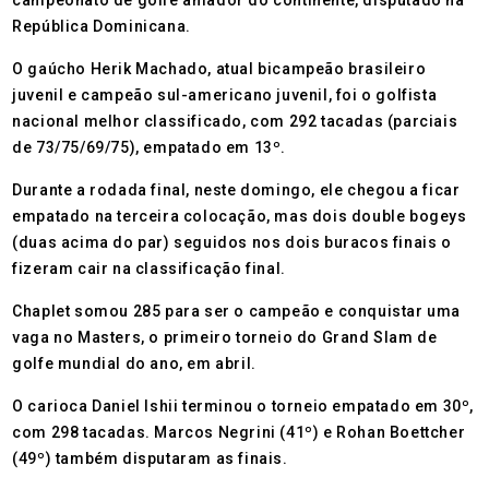
campeonato de golfe amador do continente, disputado na
República Dominicana.
O gaúcho Herik Machado, atual bicampeão brasileiro
juvenil e campeão sul-americano juvenil, foi o golfista
nacional melhor classificado, com 292 tacadas (parciais
de 73/75/69/75), empatado em 13º.
Durante a rodada final, neste domingo, ele chegou a ficar
empatado na terceira colocação, mas dois double bogeys
(duas acima do par) seguidos nos dois buracos finais o
fizeram cair na classificação final.
Chaplet somou 285 para ser o campeão e conquistar uma
vaga no Masters, o primeiro torneio do Grand Slam de
golfe mundial do ano, em abril.
O carioca Daniel Ishii terminou o torneio empatado em 30º,
com 298 tacadas. Marcos Negrini (41º) e Rohan Boettcher
(49º) também disputaram as finais.