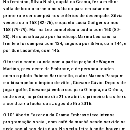
No feminino, Sílvia Nishi, capitã da Grama, fez a melhor
volta de todo o torneio no sábado para empatar em
primeiro e ser campeã nos critérios de desempate. Sílvia
venceu com 158 (82-76), enquanto Lucia Guilger somou
158 (79-79). Marina Leo completou o pódio com 160 (80-
80). Na classificação por handicap, Marina Leo saiu na
frente e foi campeã com 134, seguida por Silvia, com 144, e
por Sue Lacombe, com 145.
O torneio contou ainda com a participação de Wagner
Martins, presidente da Embrase, e de personalidades
como o piloto Rubens Barrichello, o ator Marcos Pasquim
e o bicampeão olímpico de vôlei, Giovane Gávio. Depois de
jogar golfe, Giovane já embarcou para Olímpia, na Grécia,
onde será, no próximo dia 21 de abril, o primeiro brasileiro
a conduzir a tocha dos Jogos do Rio 2016.
O 10º Aberto Fazenda da Grama Embrase teve intensa
programação social, com café da manhã sendo servido na
sede social nos dois dias. Na sexta-feira à noite, houve um