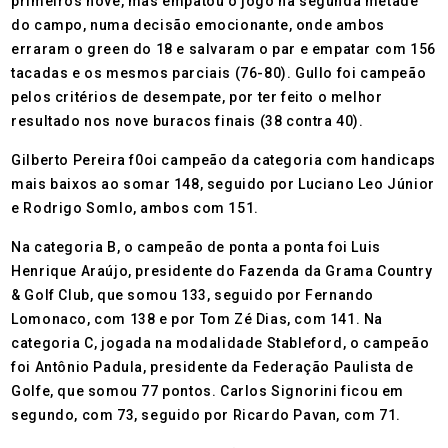
primeiros nove, mas empatou o jogo na segunda metade
do campo, numa decisão emocionante, onde ambos
erraram o green do 18 e salvaram o par e empatar com 156
tacadas e os mesmos parciais (76-80). Gullo foi campeão
pelos critérios de desempate, por ter feito o melhor
resultado nos nove buracos finais (38 contra 40).
Gilberto Pereira f0oi campeão da categoria com handicaps
mais baixos ao somar 148, seguido por Luciano Leo Júnior
e Rodrigo Somlo, ambos com 151.
Na categoria B, o campeão de ponta a ponta foi Luis
Henrique Araújo, presidente do Fazenda da Grama Country
& Golf Club, que somou 133, seguido por Fernando
Lomonaco, com 138 e por Tom Zé Dias, com 141. Na
categoria C, jogada na modalidade Stableford, o campeão
foi Antônio Padula, presidente da Federação Paulista de
Golfe, que somou 77 pontos. Carlos Signorini ficou em
segundo, com 73, seguido por Ricardo Pavan, com 71.