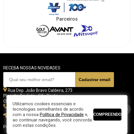
Parceiros
RECEBA NOSSAS NOVIDADES
Rua Dep. João Bravo Caldeira, 273
Planalto Paulista - São Paulo
CEP 04071 - 045
Utilizamos cookies essenciais e
11 5070-4700
tecnologias semelhantes de acordo
com a nossa
Política de Privacidade
e,
fpgolfe@fpgolfe.com.br
ao continuar navegando, você concorda
com estas condições.
Política de privacidade