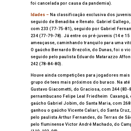
foi cancelada por causa da pandemia).
Idades –
Na classificação exclusiva dos juvenis
seguido de Benadiba e Renato. Gabriel Gallego, 
com 233 (77-75-81), seguido por Gabriel Fern
234 (77-79-78). Já entre os pré-juvenis (14 e 15
ameaçasse, caminhando tranquilo para uma vitó
O gaúcho Bernardo Brezolin, do Dunas, foi o v
seguido pelo paulista Eduardo Matarazzo Affon
242 (78-84-80).
Houve ainda competições para jogadores mais
grupo de tees mais próximos do buraco. Na até
Gustavo Giacometti, do Graciosa, com 244 (83-
pernambucano Felipe Leal Friedheim Caxangá, c
gaúcho Gabriel Jobim, do Santa Maria, com 268 (
ganhou o gaúcho Vicente Caliari, do Santa Cruz
pelo paulista Arthur Fernandes, do Terras de S
pelo fluminense Victor André Machado, do Camp