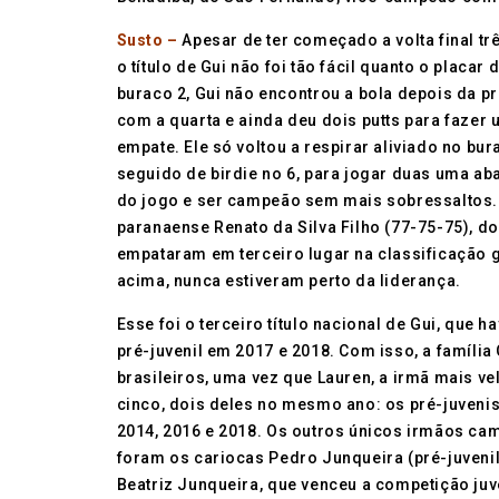
Susto –
Apesar de ter começado a volta final tr
o título de Gui não foi tão fácil quanto o placar
buraco 2, Gui não encontrou a bola depois da pr
com a quarta e ainda deu dois putts para fazer 
empate. Ele só voltou a respirar aliviado no bur
seguido de birdie no 6, para jogar duas uma aba
do jogo e ser campeão sem mais sobressaltos. 
paranaense Renato da Silva Filho (77-75-75), do
empataram em terceiro lugar na classificação g
acima, nunca estiveram perto da liderança.
Esse foi o terceiro título nacional de Gui, que 
pré-juvenil em 2017 e 2018. Com isso, a família 
brasileiros, uma vez que Lauren, a irmã mais ve
cinco, dois deles no mesmo ano: os pré-juvenis
2014, 2016 e 2018. Os outros únicos irmãos cam
foram os cariocas Pedro Junqueira (pré-juvenil,
Beatriz Junqueira, que venceu a competição juve