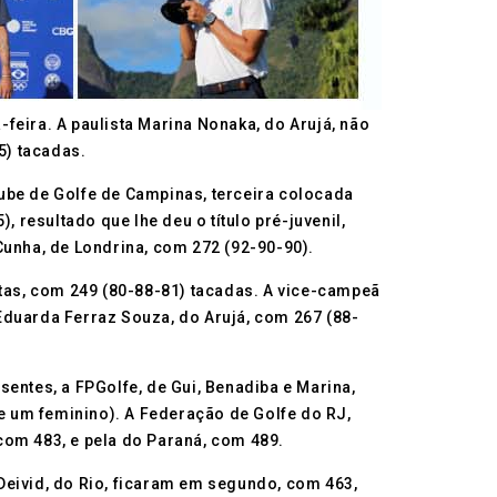
-feira. A paulista Marina Nonaka, do Arujá, não
5) tacadas.
Clube de Golfe de Campinas, terceira colocada
resultado que lhe deu o título pré-juvenil,
Cunha, de Londrina, com 272 (92-90-90).
otas, com 249 (80-88-81) tacadas. A vice-campeã
Eduarda Ferraz Souza, do Arujá, com 267 (88-
entes, a FPGolfe, de Gui, Benadiba e Marina,
e um feminino). A Federação de Golfe do RJ,
com 483, e pela do Paraná, com 489.
Deivid, do Rio, ficaram em segundo, com 463,