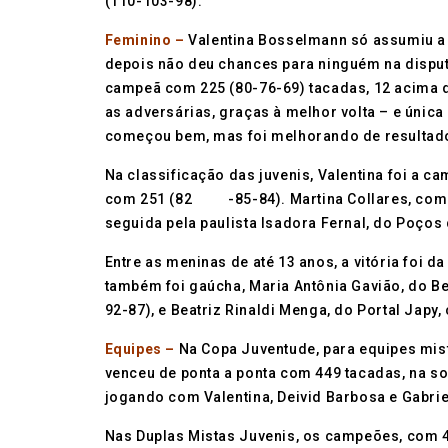
(110-103-98).
Feminino –
Valentina Bosselmann só assumiu a
depois não deu chances para ninguém na disputa 
campeã com 225 (80-76-69) tacadas, 12 acima 
as adversárias, graças à melhor volta – e única 
começou bem, mas foi melhorando de resultado 
Na classificação das juvenis, Valentina foi a c
com 251 (82 -85-84). Martina Collares, com Port
seguida pela paulista Isadora Fernal, do Poços
Entre as meninas de até 13 anos, a vitória foi
também foi gaúcha, Maria Antônia Gavião, do Be
92-87), e Beatriz Rinaldi Menga, do Portal Japy,
Equipes –
Na Copa Juventude, para equipes mist
venceu de ponta a ponta com 449 tacadas, na s
jogando com Valentina, Deivid Barbosa e Gabrie
Nas Duplas Mistas Juvenis, os campeões, com 45