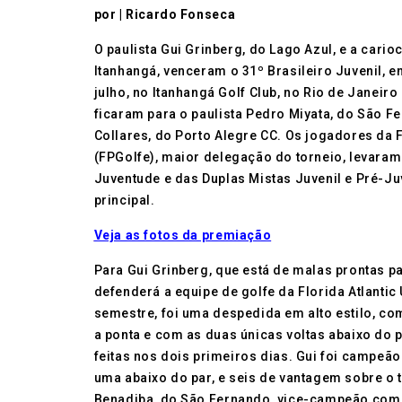
por | Ricardo Fonseca
O paulista Gui Grinberg, do Lago Azul, e a cari
Itanhangá, venceram o 31º Brasileiro Juvenil, e
julho, no Itanhangá Golf Club, no Rio de Janeiro 
ficaram para o paulista Pedro Miyata, do São F
Collares, do Porto Alegre CC. Os jogadores da 
(FPGolfe), maior delegação do torneio, levaram 
Juventude e das Duplas Mistas Juvenil e Pré-Juv
principal.
Veja as fotos da premiação
Para Gui Grinberg, que está de malas prontas p
defenderá a equipe de golfe da Florida Atlantic 
semestre, foi uma despedida em alto estilo, co
a ponta e com as duas únicas voltas abaixo do p
feitas nos dois primeiros dias. Gui foi campeã
uma abaixo do par, e seis de vantagem sobre o 
Benadiba, do São Fernando, vice-campeão com 