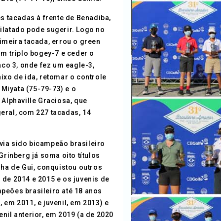
ês tacadas à frente de Benadiba,
 dilatado pode sugerir. Logo no
imeira tacada, errou o green
um triplo bogey-7 e ceder o
aco 3, onde fez um eagle-3,
ixo de ida, retomar o controle
Miyata (75-79-73) e o
 Alphaville Graciosa, que
eral, com 227 tacadas, 14
havia sido bicampeão brasileiro
Grinberg já soma oito títulos
lha de Gui, conquistou outros
 de 2014 e 2015 e os juvenis de
peões brasileiro até 18 anos
 em 2011, e juvenil, em 2013) e
nil anterior, em 2019 (a de 2020