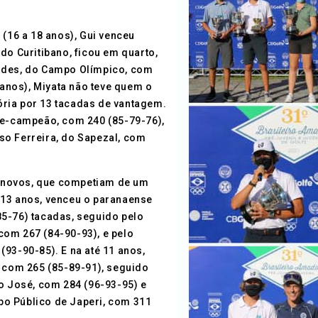
 (16 a 18 anos), Gui venceu
do Curitibano, ficou em quarto,
andes, do Campo Olímpico, com
 anos), Miyata não teve quem o
ria por 13 tacadas de vantagem.
ice-campeão, com 240 (85-79-76),
so Ferreira, do Sapezal, com
 novos, que competiam de um
 13 anos, venceu o paranaense
85-76) tacadas, seguido pelo
om 267 (84-90-93), e pelo
93-90-85). E na até 11 anos,
, com 265 (85-89-91), seguido
ão José, com 284 (96-93-95) e
o Público de Japeri, com 311