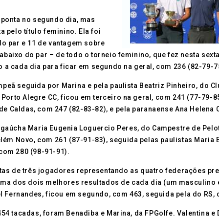
 ponta no segundo dia, mas
pelo título feminino. Ela foi
do par e 11 de vantagem sobre
abaixo do par – de todo o torneio feminino, que fez nesta sexta
a cada dia para ficar em segundo na geral, com 236 (82-79-7
ampeã seguida por Marina e pela paulista Beatriz Pinheiro, do 
o Alegre CC, ficou em terceiro na geral, com 241 (77-79-85), 
 de Caldas, com 247 (82-83-82), e pela paranaense Ana Helena 
 da gaúcha Maria Eugenia Loguercio Peres, do Campestre de Pel
lém Novo, com 261 (87-91-83), seguida pelas paulistas Maria 
 com 280 (98-91-91).
as de três jogadores representando as quatro federações pres
oma dos dois melhores resultados de cada dia (um masculino 
l Fernandes, ficou em segundo, com 463, seguida pela do RS, 
4 tacadas, foram Benadiba e Marina, da FPGolfe. Valentina e 