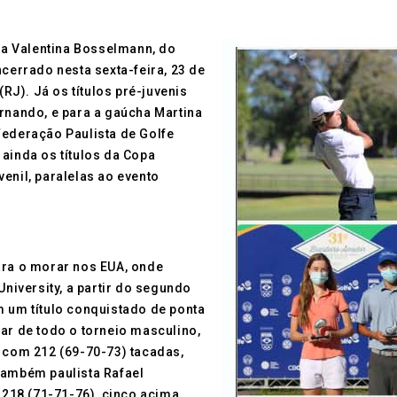
oca Valentina Bosselmann, do
ncerrado nesta sexta-feira, 23 de
(RJ). Já os títulos pré-juvenis
ernando, e para a gaúcha Martina
Federação Paulista de Golfe
ainda os títulos da Copa
enil, paralelas ao evento
ara o morar nos EUA, onde
University, a partir do segundo
m um título conquistado de ponta
ar de todo o torneio masculino,
o com 212 (69-70-73) tacadas,
também paulista Rafael
218 (71-71-76), cinco acima.