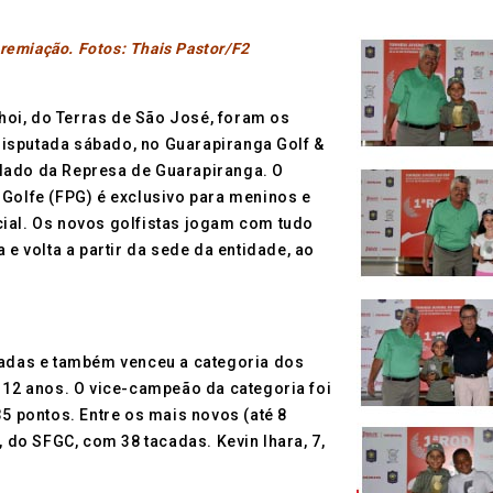
premiação. Fotos: Thais Pastor/F2
Choi, do Terras de São José, foram os
isputada sábado, no Guarapiranga Golf &
ao lado da Represa de Guarapiranga. O
 Golfe (FPG) é exclusivo para meninos e
cial. Os novos golfistas jogam com tudo
 e volta a partir da sede da entidade, ao
acadas e também venceu a categoria dos
a 12 anos. O vice-campeão da categoria foi
35 pontos. Entre os mais novos (até 8
, do SFGC, com 38 tacadas. Kevin Ihara, 7,