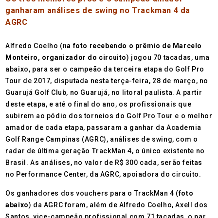
ganharam análises de swing no Trackman 4 da
AGRC
Alfredo Coelho (
na foto recebendo o prêmio de Marcelo
Monteiro, organizador do circuito
) jogou 70 tacadas, uma
abaixo, para ser o campeão da terceira etapa do Golf Pro
Tour de 2017, disputada nesta terça-feira, 28 de março, no
Guarujá Golf Club, no Guarujá, no litoral paulista. A partir
deste etapa, e até o final do ano, os profissionais que
subirem ao pódio dos torneios do Golf Pro Tour e o melhor
amador de cada etapa, passaram a ganhar da Academia
Golf Range Campinas (AGRC), análises de swing, com o
radar de última geração TrackMan 4, o único existente no
Brasil. As análises, no valor de R$ 300 cada, serão feitas
no Performance Center, da AGRC, apoiadora do circuito.
Os ganhadores dos vouchers para o TrackMan 4 (
foto
abaixo
) da AGRC foram, além de Alfredo Coelho, Axell dos
Santos, vice-campeão profissional com 71 tacadas, o par