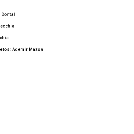
 Dontal
Recchia
chia
jetos:
Ademir Mazon