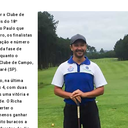
r x Clube de
is do 18º
ão Paulo que
o, os finalistas
ração e número
 da fase de
nquanto o
 Clube de Campo,
aré (SP).
o, na última
 x 4, com duas
s uma vitória e
de. O Richa
erter o
 menos ganhar
ito buracos a