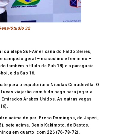
 Sena/Studio 32
al da etapa Sul-Americana do Faldo Series,
 de campeão geral – masculino e feminino –
do também o título da Sub 18) e a paraguaia
oi, e da Sub 16.
ate para o equatoriano Nicolas Cimadevilla. O
e Lucas viajarão com tudo pago para jogar a
os Emirados Árabes Unidos. As outras vagas
16).
atro acima do par. Breno Domingos, de Japeri,
, sete acima. Denis Kakimoto, de Bastos,
minou em quarto, com 226 (76-78-72).