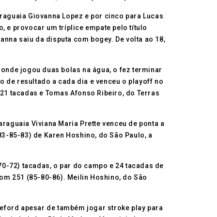
araguaia Giovanna Lopez e por cinco para Lucas
o, e provocar um tríplice empate pelo título
vanna saiu da disputa com bogey. De volta ao 18,
 onde jogou duas bolas na água, o fez terminar
 de resultado a cada dia e venceu o playoff no
221 tacadas e Tomas Afonso Ribeiro, do Terras
araguaia Viviana Maria Prette venceu de ponta a
(83-85-83) de Karen Hoshino, do São Paulo, a
70-72) tacadas, o par do campo e 24 tacadas de
om 251 (85-80-86). Meilin Hoshino, do São
leford apesar de também jogar stroke play para