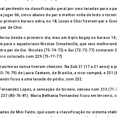
nal perdendo na classificação geral por seis tacadas para a p
ra jogar 66, cinco abaixo do par e melhor volta de todo o tornei
No primeiro buraco extra, no 18, Lucas e Choi fizeram par e Gio
 par de Choi.
iderou desde o primeiro dia, mas um triplo bogey no buraco 14,
e para o equatoriano Nicolas Cimadevilla, que veio melhorando
ontra par de Gui. Nicolas (75-74-72) e Gui (72-72-77) somaram 
ceiro colocado com 229 (75-77-77).
asileiras nunca tiveram chances. Na Sub 21 (17 a 21 anos) a p
3-76-79) de Laura Caetano, de Brasília, a vice-campeã, e 251 
nando ficou a uma tacada do pódio, com 252.
 Fernandez Lopez, a sensação do torneio, venceu com 213 (71-
37 (80-76-81). Maria Bethania Fernandez ficou em terceiro, c
madas de Mini Faldo, que usam a classificação no sistema stab