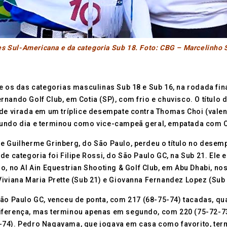
es Sul-Americana e da categoria Sub 18. Foto: CBG – Marcelinho
 e os das categorias masculinas Sub 18 e Sub 16, na rodada fin
rnando Golf Club, em Cotia (SP), com frio e chuvisco. O título
 de virada em um tríplice desempate contra Thomas Choi (valen
gundo dia e terminou como vice-campeã geral, empatada com Ch
e Guilherme Grinberg, do São Paulo, perdeu o título no desemp
de categoria foi Filipe Rossi, do São Paulo GC, na Sub 21. Ele 
ro, no Al Ain Equestrian Shooting & Golf Club, em Abu Dhabi, n
Viviana Maria Prette (Sub 21) e Giovanna Fernandez Lopez (Sub 
São Paulo GC, venceu de ponta, com 217 (68-75-74) tacadas, qu
iferença, mas terminou apenas em segundo, com 220 (75-72-73)
-74). Pedro Nagayama, que jogava em casa como favorito, ter