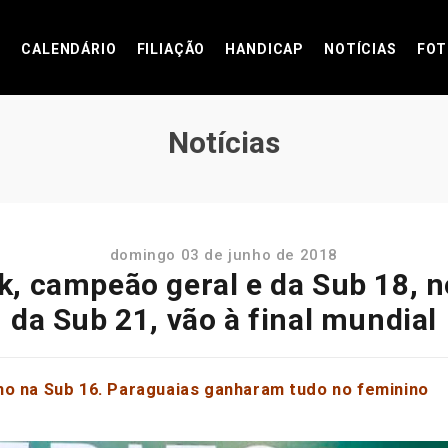
CALENDÁRIO
FILIAÇÃO
HANDICAP
NOTÍCIAS
FOT
Notícias
domingo 03 de junho de 2018
k, campeão geral e da Sub 18, no 
da Sub 21, vão à final mundial
no na Sub 16. Paraguaias ganharam tudo no feminino