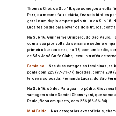
Thomas Choi, da Sub 18, que começou a volta fi
Park, da mesma faixa etária, fez seis birdies pa
geral e um duplo empate pelo título da Sub 18. 
Luca fez birdie para levar os dois títulos, contra
Na Sub 16, Guilherme Grinberg, do São Paulo, l
com a sua pior volta da semana e ceder o empat
primeiro buraco extra, no 18, com um birdie, c
de São José Golfe Clube, levou o troféu de ter
Feminino –
Nas duas categorias femininas, as br
ponta com 225 (77-71-77) tacadas, contra 238 (8
terceira colocada. Fernanda Lacaz, do São Fer
Na Sub 16, só deu Paraguai no pódio. Giovanna
vantagem sobre Damini Ghanshyani, que somou 2
Paulo, ficou em quarto, com 256 (86-86-84).
Mini Faldo –
Nas categorias extraoficiais, cha