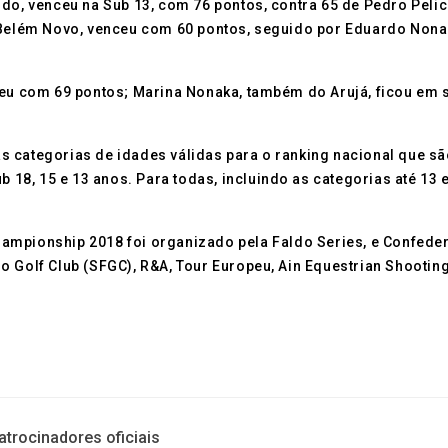
do, venceu na Sub 13, com 76 pontos, contra 65 de Pedro Pelici
 Belém Novo, venceu com 60 pontos, seguido por Eduardo Nonaka
ceu com 69 pontos; Marina Nonaka, também do Arujá, ficou em 
 categorias de idades válidas para o ranking nacional que são
b 18, 15 e 13 anos. Para todas, incluindo as categorias até 13
ampionship 2018 foi organizado pela Faldo Series, e Confeder
o Golf Club (SFGC), R&A, Tour Europeu, Ain Equestrian Shootin
atrocinadores oficiais