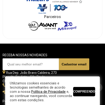
Parceiros
RECEBA NOSSAS NOVIDADES
Rua Dep. João Bravo Caldeira, 273
Planalto Paulista - São Paulo
CEP 04071 - 045
Utilizamos cookies essenciais e
11 5070-4700
tecnologias semelhantes de acordo
com a nossa
Política de Privacidade
e,
fpgolfe@fpgolfe.com.br
ao continuar navegando, você concorda
com estas condições.
Política de privacidade