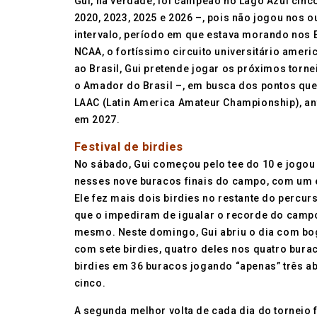
Gui, na verdade, foi campeão no Lago Azul cinc
2020, 2023, 2025 e 2026 –, pois não jogou nos o
intervalo, período em que estava morando nos 
NCAA, o fortíssimo circuito universitário ameri
ao Brasil, Gui pretende jogar os próximos torn
o Amador do Brasil –, em busca dos pontos que
LAAC (Latin America Amateur Championship), ant
em 2027.
Festival de birdies
No sábado, Gui começou pelo tee do 10 e jogou 
nesses nove buracos finais do campo, com um e
Ele fez mais dois birdies no restante do percur
que o impediram de igualar o recorde do campo 
mesmo. Neste domingo, Gui abriu o dia com bog
com sete birdies, quatro deles nos quatro bura
birdies em 36 buracos jogando “apenas” três ab
cinco.
A segunda melhor volta de cada dia do torneio f