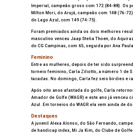
Imperial, campeão gross com 172 (84-88). Os p
Mílton Mori, do Arujá, campeão com 148 (76-72)
do Lago Azul, com 149 (74-75).
Foram premiados ainda os dois melhores resulta
masculino venceu Jaap Stelia Thoen, do Aquiraz
do CG Campinas, com 65, seguida por Ana Paula
Feminino
Entre as mulheres, depois de ter sido surpreen
torneio feminino, Carla Ziliotto, a número 1 de
tacadas. No domingo, Carla fez seis birdies e 
Após oito anos afastada do golfe, Carla retorn
Amador de Golfe (WAGR) e este ano já venceu ci
Azul. Em torneios do WAGR ela vem ainda de dois
Destaques
A juvenil Alexa Alonso, do São Fernando, campe
de handicap index, Mi Ja Kim, do Clube de Golf