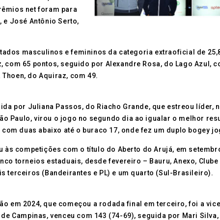
rêmios net foram para
, e José Antônio Serto,
dos masculinos e femininos da categoria extraoficial de 25,8
, com 65 pontos, seguido por Alexandre Rosa, do Lago Azul, co
 Thoen, do Aquiraz, com 49.
dida por Juliana Passos, do Riacho Grande, que estreou líder,
 São Paulo, virou o jogo no segundo dia ao igualar o melhor r
ia com duas abaixo até o buraco 17, onde fez um duplo bogey j
ou às competições com o título do Aberto do Arujá, em setembr
nco torneios estaduais, desde fevereiro – Bauru, Anexo, Clube
 terceiros (Bandeirantes e PL) e um quarto (Sul-Brasileiro).
ão em 2024, que começou a rodada final em terceiro, foi a vic
e de Campinas, venceu com 143 (74-69), seguida por Mari Silva,