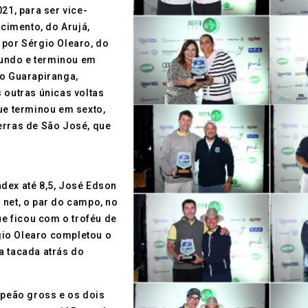
21, para ser vice-
cimento, do Arujá,
 por Sérgio Olearo, do
undo e terminou em
do Guarapiranga,
 outras únicas voltas
ue terminou em sexto,
erras de São José, que
dex até 8,5, José Edson
 net, o par do campo, no
e ficou com o troféu de
gio Olearo completou o
a tacada atrás do
peão gross e os dois