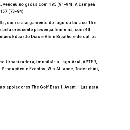
as, venceu no gross com 185 (91-94). A campeã
157 (73-84).
lta, com o alargamento do lago do buraco 15 e
, e pela crescente presença feminina, com 40
itães Eduardo Dias e Aline Bicalho e de outros
co Urbanizadora, Imobiliária Lago Azul, APTER,
 Produções e Eventos, Win Alliance, Todeschini,
mo apoiadores The Golf Brasil, Avant – Luz para