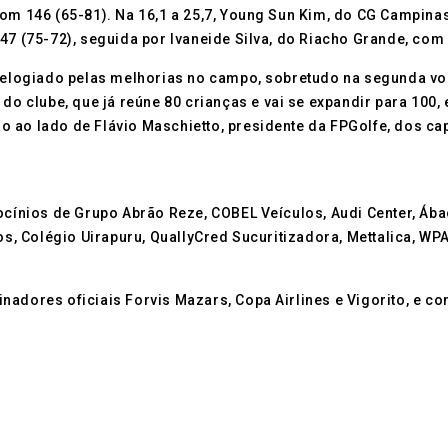
com 146 (65-81). Na 16,1 a 25,7, Young Sun Kim, do CG Campin
47 (75-72), seguida por Ivaneide Silva, do Riacho Grande, com 
o elogiado pelas melhorias no campo, sobretudo na segunda vo
 do clube, que já reúne 80 crianças e vai se expandir para 100
 ao lado de Flávio Maschietto, presidente da FPGolfe, dos cap
rocínios de Grupo Abrão Reze, COBEL Veículos, Audi Center, Ába
 Colégio Uirapuru, QuallyCred Sucuritizadora, Mettalica, WPA
adores oficiais Forvis Mazars, Copa Airlines e Vigorito, e co