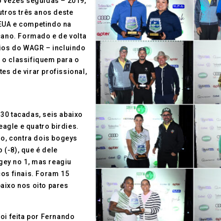
o vezes seguidas – 2019,
utros três anos deste
EUA e competindo na
cano. Formado e de volta
eios do WAGR – incluindo
 o classifiquem para o
es de virar profissional,
30 tacadas, seis abaixo
agle e quatro birdies.
so, contra dois bogeys
(-8), que é dele
ey no 1, mas reagiu
cos finais. Foram 15
aixo nos oito pares
oi feita por Fernando