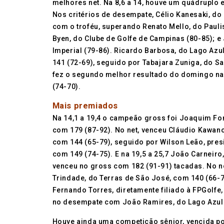
melhores net. Na 8,6 a 14, houve um quádruplo
Nos critérios de desempate, Célio Kanesaki, do 
com o troféu, superando Renato Mello, do Paul
Byen, do Clube de Golfe de Campinas (80-85); e
Imperial (79-86). Ricardo Barbosa, do Lago Azu
141 (72-69), seguido por Tabajara Zuniga, do Sa
fez o segundo melhor resultado do domingo na
(74-70).
Mais premiados
Na 14,1 a 19,4 o campeão gross foi Joaquim Fo
com 179 (87-92). No net, venceu Cláudio Kawan
com 144 (65-79), seguido por Wilson Leão, pres
com 149 (74-75). E na 19,5 a 25,7 João Carneiro
venceu no gross com 182 (91-91) tacadas. No n
Trindade, do Terras de São José, com 140 (66-7
Fernando Torres, diretamente filiado à FPGolfe,
no desempate com João Ramires, do Lago Azul 
Houve ainda uma competição sênior, vencida po