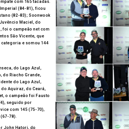
 empate com 165 tacadas.
Imperial (84-81), ficou
istano (82-83); Soonwook
 Juvêncio Maciel, do
l, foi o campeão net com
ntos São Vicente, que
 categoria e somou 144
nseca, do Lago Azul,
o, do Riacho Grande,
idente do Lago Azul,
, do Aquiraz, do Ceará,
et, o campeão foi Fausto
4), seguido por
 vice com 145 (75-70),
(67-78).
r John Hatori, do