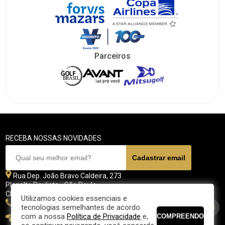
Parceiros
RECEBA NOSSAS NOVIDADES
Rua Dep. João Bravo Caldeira, 273
Planalto Paulista - São Paulo
CEP 04071 - 045
Utilizamos cookies essenciais e
11 5070-4700
tecnologias semelhantes de acordo
com a nossa
Política de Privacidade
e,
fpgolfe@fpgolfe.com.br