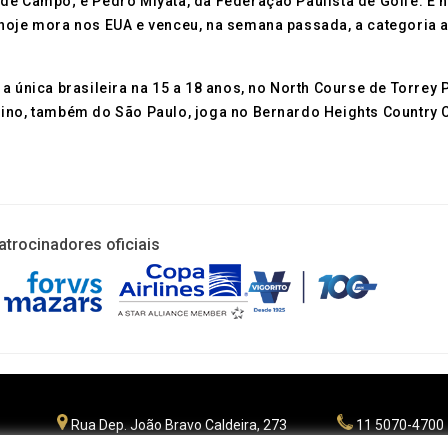
de Campo; e Pedro Miyata, da Federação Paulista de Golfe. E na
hoje mora nos EUA e venceu, na semana passada, a categoria a
 única brasileira na 15 a 18 anos, no North Course de Torrey Pi
ino, também do São Paulo, joga no Bernardo Heights Country Cl
atrocinadores oficiais
Rua Dep. João Bravo Caldeira, 273
11 5070-4700
Planalto Paulista - São Paulo