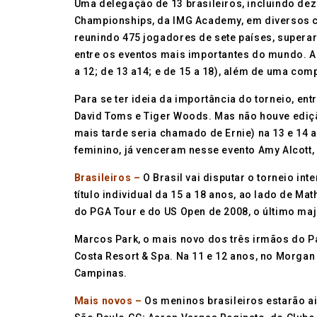
Uma delegação de 13 brasileiros, incluindo dez 
Championships, da IMG Academy, em diversos c
reunindo 475 jogadores de sete países, supera
entre os eventos mais importantes do mundo. As 
a 12; de 13 a14; e de 15 a 18), além de uma com
Para se ter ideia da importância do torneio, ent
David Toms e Tiger Woods. Mas não houve ediçã
mais tarde seria chamado de Ernie) na 13 e 14 
feminino, já venceram nesse evento Amy Alcott,
Brasileiros –
O Brasil vai disputar o torneio in
título individual da 15 a 18 anos, ao lado de M
do PGA Tour e do US Open de 2008, o último maj
Marcos Park, o mais novo dos três irmãos do Pa
Costa Resort & Spa. Na 11 e 12 anos, no Morga
Campinas.
Mais novos –
Os meninos brasileiros estarão a