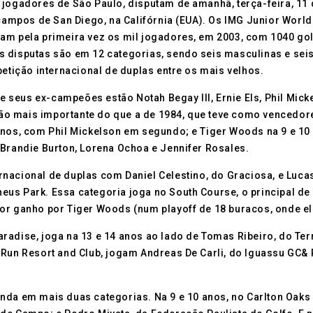
jogadores de São Paulo, disputam de amanhã, terça-feira, 11 de
ampos de San Diego, na Califórnia (EUA). Os IMG Junior Wor
ram pela primeira vez os mil jogadores, em 2003, com 1040 go
disputas são em 12 categorias, sendo seis masculinas e seis fe
petição internacional de duplas entre os mais velhos.
re seus ex-campeões estão Notah Begay III, Ernie Els, Phil Micke
o mais importante do que a de 1984, que teve como vencedores
anos, com Phil Mickelson em segundo; e Tiger Woods na 9 e 10
 Brandie Burton, Lorena Ochoa e Jennifer Rosales.
ternacional de duplas com Daniel Celestino, do Graciosa, e Luc
atheus Park. Essa categoria joga no South Course, o principal 
or ganho por Tiger Woods (num playoff de 18 buracos, onde ele
radise, joga na 13 e 14 anos ao lado de Tomas Ribeiro, do Te
n Run Resort and Club, jogam Andreas De Carli, do Iguassu GC
inda em mais duas categorias. Na 9 e 10 anos, no Carlton Oak