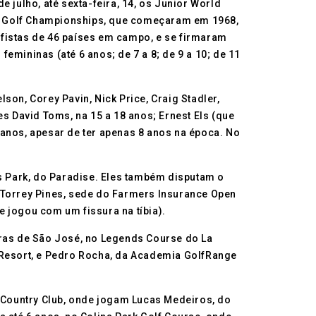
 julho, até sexta-feira, 14, os Junior World
ld Golf Championships, que começaram em 1968,
lfistas de 46 países em campo, e se firmaram
mininas (até 6 anos; de 7 a 8; de 9 a 10; de 11
lson, Corey Pavin, Nick Price, Craig Stadler,
 David Toms, na 15 a 18 anos; Ernest Els (que
 anos, apesar de ter apenas 8 anos na época. No
as Park, do Paradise. Eles também disputam o
de Torrey Pines, sede do Farmers Insurance Open
 jogou com um fissura na tíbia).
rras de São José, no Legends Course do La
& Resort, e Pedro Rocha, da Academia GolfRange
s Country Club, onde jogam Lucas Medeiros, do