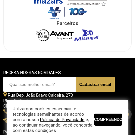
Parceiros
RECEBA NOSSAS NOVIDADES
Rua Dep. João Bravo Caldeira, 273
Planalto Paulista - São Paulo
CEP 04071 - 045
Utilizamos cookies essenciais e
11 5070-4700
tecnologias semelhantes de acordo
com a nossa
Política de Privacidade
e,
fpgolfe@fpgolfe.com.br
ao continuar navegando, você concorda
com estas condições.
Política de privacidade