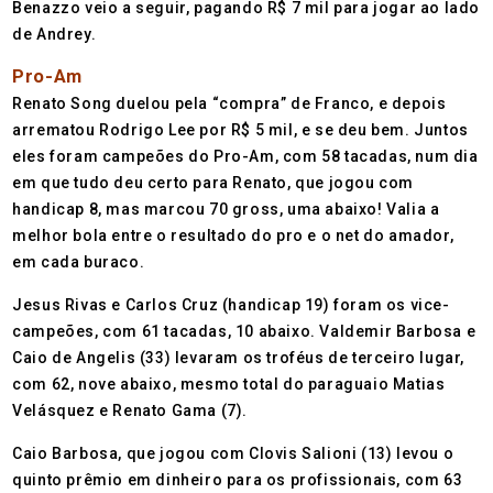
Benazzo veio a seguir, pagando R$ 7 mil para jogar ao lado
de Andrey.
Pro-Am
Renato Song duelou pela “compra” de Franco, e depois
arrematou Rodrigo Lee por R$ 5 mil, e se deu bem. Juntos
eles foram campeões do Pro-Am, com 58 tacadas, num dia
em que tudo deu certo para Renato, que jogou com
handicap 8, mas marcou 70 gross, uma abaixo! Valia a
melhor bola entre o resultado do pro e o net do amador,
em cada buraco.
Jesus Rivas e Carlos Cruz (handicap 19) foram os vice-
campeões, com 61 tacadas, 10 abaixo. Valdemir Barbosa e
Caio de Angelis (33) levaram os troféus de terceiro lugar,
com 62, nove abaixo, mesmo total do paraguaio Matias
Velásquez e Renato Gama (7).
Caio Barbosa, que jogou com Clovis Salioni (13) levou o
quinto prêmio em dinheiro para os profissionais, com 63