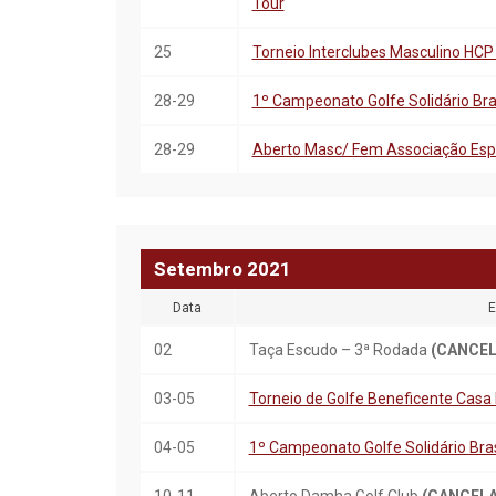
Tour
25
Torneio Interclubes Masculino HCP
28-29
1º Campeonato Golfe Solidário Bra
28-29
Aberto Masc/ Fem Associação Esp
Setembro
20
21
Data
E
02
Taça Escudo – 3ª Rodada
(CANCE
03-05
Torneio de Golfe Beneficente Cas
04-05
1º Campeonato Golfe Solidário Bras