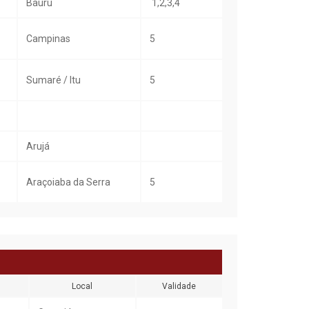
Bauru
1,2,3,4
Campinas
5
Sumaré / Itu
5
Arujá
Araçoiaba da Serra
5
Local
Validade