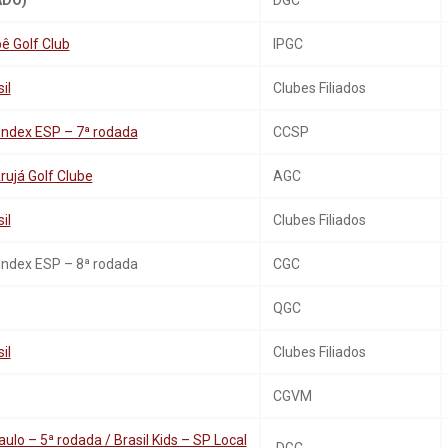
ADO)
DGC
ê Golf Club
IPGC
il
Clubes Filiados
Index ESP – 7ª rodada
CCSP
ujá Golf Clube
AGC
il
Clubes Filiados
Index ESP – 8ª rodada
CGC
QGC
il
Clubes Filiados
CGVM
ulo – 5ª rodada / Brasil Kids – SP Local