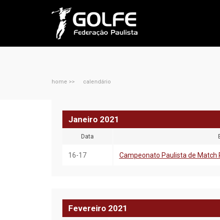
home >>
calendário
Janeiro 2021
Data
16-17
Campeonato Paulista de Match 
Fevereiro
20
21