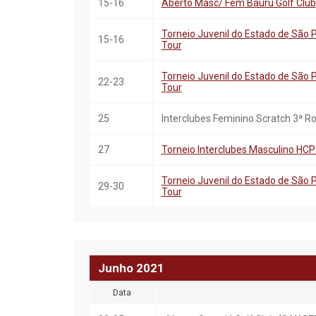
15-16
Aberto Masc/ Fem Bauru Golf Club
Torneio Juvenil do Estado de São Pa
15-16
Tour
Torneio Juvenil do Estado de São Pa
22-23
Tour
25
Interclubes Feminino Scratch 3ª 
27
Torneio Interclubes Masculino HCP
Torneio Juvenil do Estado de São Pa
29-30
Tour
Junho
20
21
Data