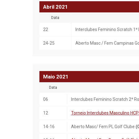
Abril
20
21
Data
22
Interclubes Feminino Scratch 1
24-25
Aberto Masc / Fem Campinas Go
Maio
20
21
Data
06
Interclubes Feminino Scratch 2ª 
12
Torneio Interclubes Masculino HCP
14-16
Aberto Masc/ Fem PL Golf Clube
(