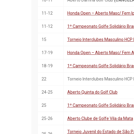
10-11
Aberto Damha Golf Club
(CANCEL
11-12
Honda Open – Aberto Masc/ Fem Ip
11-12
1º Campeonato Golfe Solidário Bras
15
Torneio Interclubes Masculino HCP 
17-19
Honda Open – Aberto Masc/ Fem Ar
18-19
1º Campeonato Golfe Solidário Bras
22
Torneio Interclubes Masculino HCP 
24-25
Aberto Quinta do Golf Club
25
1º Campeonato Golfe Solidário Bras
25-26
Aberto Clube de Golfe Vila da Mata
Torneio Juvenil do Estado de São Pa