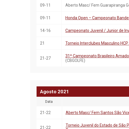
09-11
Aberto Masc/ Fem Guarapiranga Go
09-11
Honda Open – Campeonato Bandeir
14-16
Campeonato Juvenil / Junior de In
21
Torneio Interclubes Masculino HCP
31º Campeonato Brasileiro Amador 
21-27
(CBGOLFE)
Agosto
20
21
Data
21-22
Aberto Masc/ Fem Santos São Vice
Torneio Juvenil do Estado de São Pa
21-22