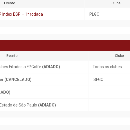
Evento
Clube
P Index ESP – 1ª rodada
PLGC
Evento
Clube
ubes Filiados a FPGolfe
(ADIADO)
Todos os clubes
her
(CANCELADO)
SFGC
LADO)
Estado de São Paulo
(ADIADO)