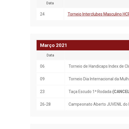
Data
24
Torneio Interclubes Masculino HC
Março
20
21
Data
06
Torneio de Handicaps Index de Cl
09
Torneio Dia Internacional da Mul
23
Taça Escudo 1ª Rodada
(CANCE
26-28
Campeonato Aberto JUVENIL do 