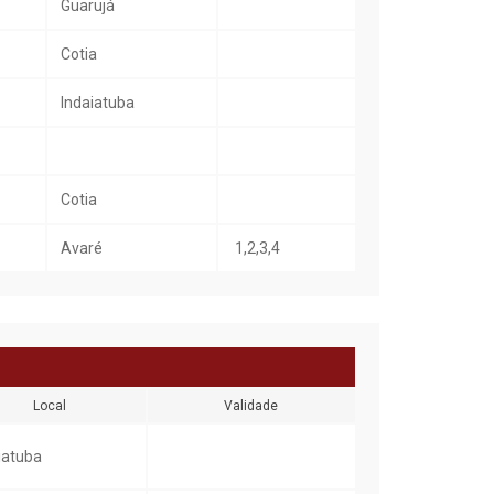
Guarujá
Cotia
Indaiatuba
Cotia
Avaré
1,2,3,4
Local
Validade
iatuba