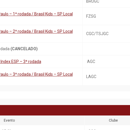
BRUGC
ulo – 1ª rodada / Brasil Kids – SP Local
FZSG
ulo – 2ª rodada / Brasil Kids – SP Local
CGC/TSJGC
Rodada
(CANCELADO)
 Index ESP – 3ª rodada
AGC
ulo – 3ª rodada / Brasil Kids – SP Local
LAGC
Evento
Clube