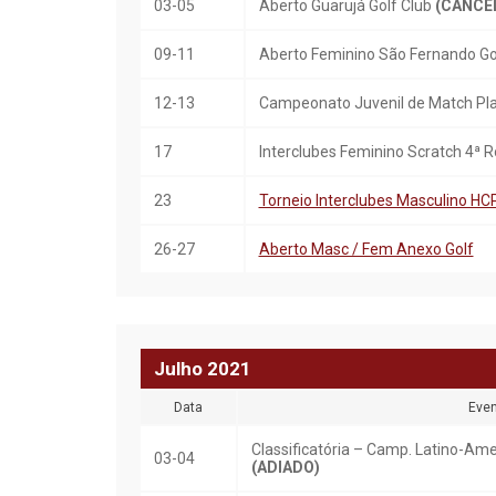
03-05
Aberto Guarujá Golf Club
(CANCE
09-11
Aberto Feminino São Fernando Go
12-13
Campeonato Juvenil de Match Pla
17
Interclubes Feminino Scratch 4ª
23
Torneio Interclubes Masculino HC
26-27
Aberto Masc / Fem Anexo Golf
Julho
20
21
Data
Even
Classificatória – Camp. Latino-Ame
03-04
(ADIADO)