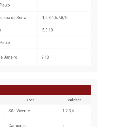
Paulo
oiaba da Serra
1,2,3,4,6,7,8,10
a
5,9,10
Paulo
de Janeiro
9,10
Local
Validade
São Vicente
1,2,3,4
Campinas
5