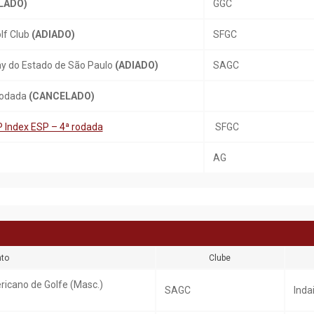
LADO)
GGC
lf Club
(ADIADO)
SFGC
y do Estado de São Paulo
(ADIADO)
SAGC
 Rodada
(CANCELADO)
P Index ESP – 4ª rodada
SFGC
AG
to
Clube
ricano de Golfe (Masc.)
SAGC
Inda