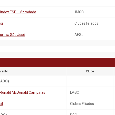
 Index ESP – 6ª rodada
IMGC
sil
Clubes Filiados
ortiva São José
AESJ
vento
Clube
LADO)
a Ronald McDonald Campinas
LAGC
il
Clubes Filiados