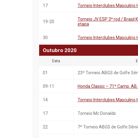
17
Torneio Interclubes Masculino 
Torneio JV ESP 3ª rod / Brasil K
19-20
etapa
30
Torneio Interclubes Masculino 
Outubro
20
20
Data
E
01
23º Torneio ABGS de Golfe Sê
09-11
Honda Classic – 71º Camp. A
14
Torneio Interclubes Masculino 
17
Torneio Mc Donalds
22
7º Torneio ABGS de Golfe Sêni