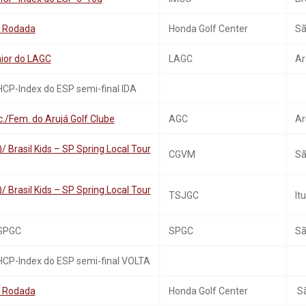
ª Rodada
Honda Golf Center
Sã
ior do LAGC
LAGC
Ar
HCP-Index do ESP semi-final IDA
/Fem. do Arujá Golf Clube
AGC
Ar
/ Brasil Kids – SP Spring Local Tour
CGVM
Sã
/ Brasil Kids – SP Spring Local Tour
TSJGC
Itu
 SPGC
SPGC
Sã
 HCP-Index do ESP semi-final VOLTA
 Rodada
Honda Golf Center
Sã