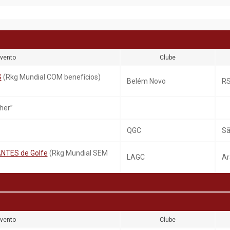
vento
Clube
S
(Rkg Mundial COM benefícios)
Belém Novo
R
her”
QGC
Sã
NTES de Golfe
(Rkg Mundial SEM
LAGC
Ar
vento
Clube