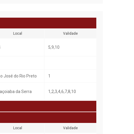
Local
Validade
S
5,9,10
o José do Rio Preto
1
açoiaba da Serra
1,2,3,4,6,7,8,10
Local
Validade