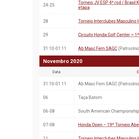
Torneio JV ESP 4ª rod / Brasil K
24-25
etapa
28
Torneio Interclubes Masculino 
29
Circuito Honda Golf Center
–
1
31.10-01.11
Ab Masc Fem SAGC
(Patrocíni
Novembro
20
20
Data
E
31.10-01.11
Ab Masc Fem SAGC (Patrocíni
06
Taça Batom
06-08
South American Championship
07-08
Honda Open – 19º Torneio Aber
11
Torneio Interclubes Masculino 