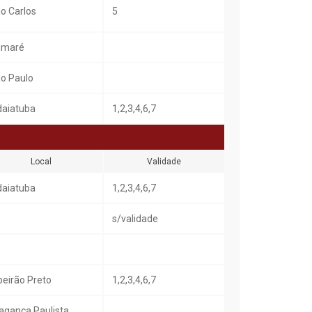
o Carlos
5
umaré
o Paulo
daiatuba
1,2,3,4,6,7
Local
Validade
daiatuba
1,2,3,4,6,7
s/validade
beirão Preto
1,2,3,4,6,7
agança Paulista