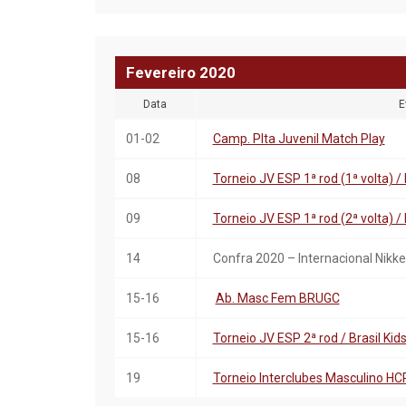
Fevereiro
20
20
Data
E
01-02
Camp. Plta Juvenil Match Play
08
Torneio JV ESP 1ª rod (1ª volta) / 
09
Torneio JV ESP 1ª rod (2ª volta) / 
14
Confra 2020 – Internacional Nikkei
15-16
Ab. Masc Fem BRUGC
15-16
Torneio JV ESP 2ª rod / Brasil Kids 
19
Torneio Interclubes Masculino HC