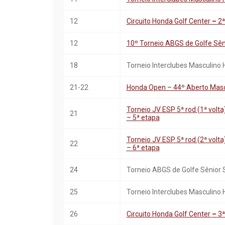
12
Circuito Honda Golf Center
–
2
12
10º Torneio ABGS de Golfe Sên
18
Torneio Interclubes Masculino 
21-22
Honda Open – 44º Aberto Masc.
Torneio JV ESP 5ª rod (1ª volta)
21
– 5ª etapa
Torneio JV ESP 5ª rod (2ª volta)
22
– 6ª etapa
24
Torneio ABGS de Golfe Sênior
25
Torneio Interclubes Masculino
26
Circuito Honda Golf Center
–
3ª