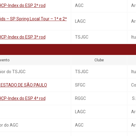
HCP-Index do ESP 2ª rod
AGC
Ar
ids – SP Spring Local Tour – 1ª e 2ª
LAGC
Ar
HCP-Index do ESP 3ª rod
TSJGC
Itu
vento
Clube
nior do TSJGC
TSJGC
Itu
B. ESTADO DE SÃO PAULO
SFGC
Co
HCP-Index do ESP 4ª rod
RGGC
S.
LAGC
Ar
or do AGC
AGC
Ar