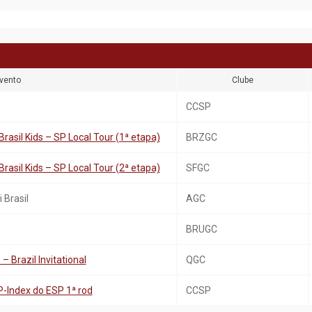
vento
Clube
CCSP
Brasil Kids – SP Local Tour (1ª etapa)
BRZGC
Brasil Kids – SP Local Tour (2ª etapa)
SFGC
 Brasil
AGC
BRUGC
– Brazil Invitational
QGC
P-Index do ESP 1ª rod
CCSP