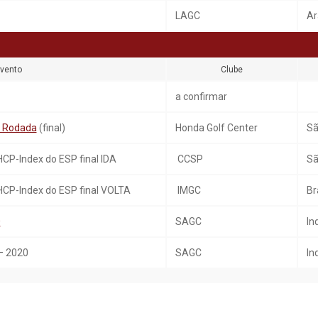
LAGC
Ar
vento
Clube
a confirmar
ª Rodada
(final)
Honda Golf Center
Sã
HCP-Index do ESP final IDA
CCSP
Sã
 HCP-Index do ESP final VOLTA
IMGC
Br
0
SAGC
In
– 2020
SAGC
In