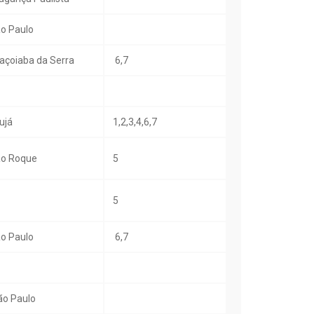
o Paulo
açoiaba da Serra
6,7
ujá
1,2,3,4,6,7
o Roque
5
5
o Paulo
6,7
o Paulo