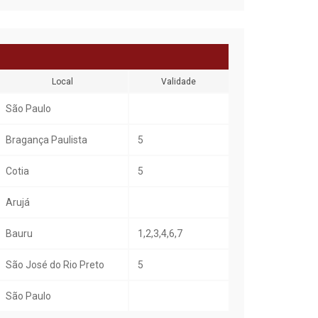
Local
Validade
São Paulo
Bragança Paulista
5
Cotia
5
Arujá
Bauru
1,2,3,4,6,7
São José do Rio Preto
5
São Paulo