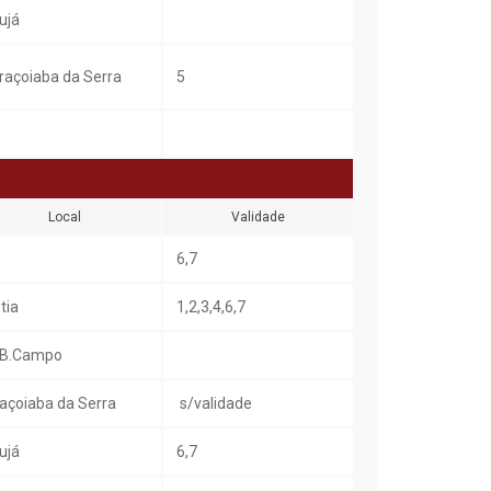
ujá
raçoiaba da Serra
5
Local
Validade
6,7
tia
1,2,3,4,6,7
B.Campo
açoiaba da Serra
s/validade
ujá
6,7