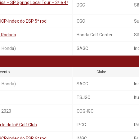
ids – SP Spring Local Tour – 3ª e 4ª
DGC
Sã
HCP-Index do ESP 5ª rod
CGC
S
ª Rodada
Honda Golf Center
Sã
o Honda)
SAGC
In
vento
Clube
o Honda)
SAGC
In
TSJGC
Itu
 2020
COG-IGC
to do Ipê Golf Club
IPGC
Ri
HCP-Index do ESP 6ª rod
IMGC
Br