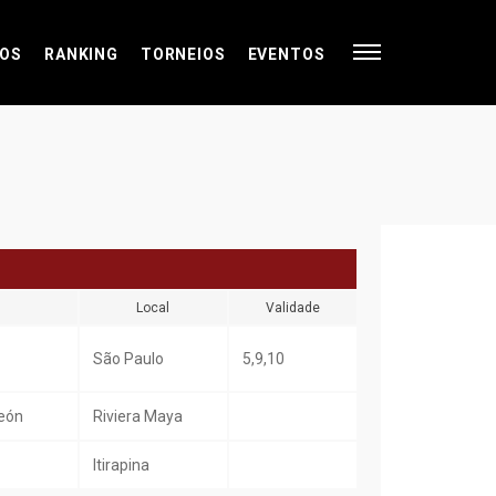
OS
RANKING
TORNEIOS
EVENTOS
Local
Validade
São Paulo
5,9,10
eón
Riviera Maya
Itirapina