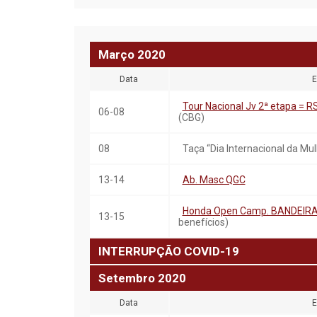
Março
20
20
Data
E
Tour Nacional Jv 2ª etapa = R
06-08
(CBG)
08
Taça “Dia Internacional da Mul
13-14
Ab. Masc QGC
Honda Open Camp. BANDEIRA
13-15
benefícios)
INTERRUPÇÃO COVID-19
Setembro
20
20
Data
E