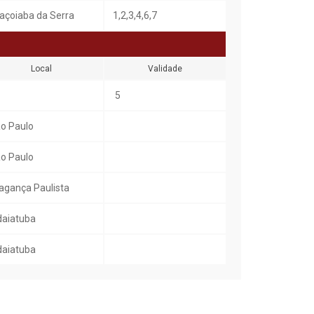
açoiaba da Serra
1,2,3,4,6,7
Local
Validade
5
o Paulo
o Paulo
agança Paulista
daiatuba
daiatuba