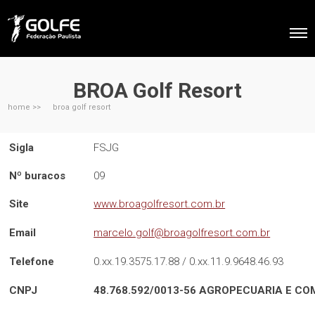
BROA Golf Resort
home >>
broa golf resort
Sigla
FSJG
Nº buracos
09
Site
www.broagolfresort.com.br
Email
marcelo.golf@broagolfresort.com.br
Telefone
0.xx.19.3575.17.88 / 0.xx.11.9.9648.46.93
CNPJ
48.768.592/0013-56
AGROPECUARIA E CO