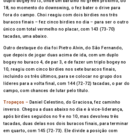
duplo bogey no13, onde um barulho no green próximo, do
18, no momento do downswing, o fez bater o drive para
fora do campo. Choi reagiu com dois birdies nos três
buracos finais – fez cinco birdies no dia – para ser o outro
único com total vermelho no placar, com 143 (73-70)
tacadas, uma abaixo.
Outro destaque do dia foi Pietro Alvin, do São Fernando,
que depois de jogar duas acima de ida, com um duplo
bogey no buraco 4, de par 3, e de fazer um triplo bogey no
10, reagiu com cinco birdies nos sete buracos finais,
incluindo os três últimos, para se colocar no grupo dos
líderes para a volta final, com 144 (72-72) tacadas, o par do
campo, com chances de lutar pelo título.
Tropeços –
Daniel Celestino, do Graciosa, fez caminho
inverso. Chegou a duas abaixo no dia e à vice-liderança,
após birdies seguidos no 9 e no 10, mas devolveu três
tacadas, duas delas nos dois buracos finais, para terminar
em quarto, com 145 (72-73). Ele divide a posição com