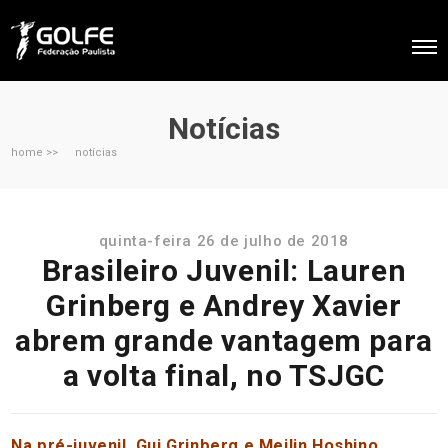
Notícias
home >>
notícias
quinta-feira 26 de julho de 2018
Brasileiro Juvenil: Lauren
Grinberg e Andrey Xavier
abrem grande vantagem para
a volta final, no TSJGC
Na pré-juvenil, Gui Grinberg e Meilin Hoshino