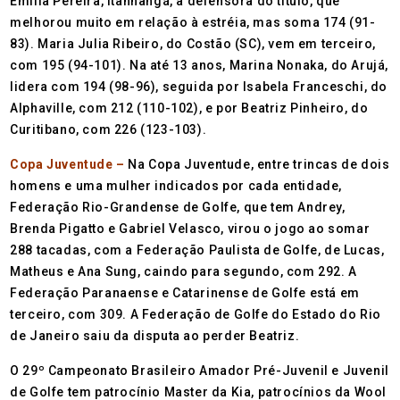
Emília Pereira, Itanhangá, a defensora do título, que
melhorou muito em relação à estréia, mas soma 174 (91-
83). Maria Julia Ribeiro, do Costão (SC), vem em terceiro,
com 195 (94-101). Na até 13 anos, Marina Nonaka, do Arujá,
lidera com 194 (98-96), seguida por Isabela Franceschi, do
Alphaville, com 212 (110-102), e por Beatriz Pinheiro, do
Curitibano, com 226 (123-103).
Copa Juventude –
Na Copa Juventude, entre trincas de dois
homens e uma mulher indicados por cada entidade,
Federação Rio-Grandense de Golfe, que tem Andrey,
Brenda Pigatto e Gabriel Velasco, virou o jogo ao somar
288 tacadas, com a Federação Paulista de Golfe, de Lucas,
Matheus e Ana Sung, caindo para segundo, com 292. A
Federação Paranaense e Catarinense de Golfe está em
terceiro, com 309. A Federação de Golfe do Estado do Rio
de Janeiro saiu da disputa ao perder Beatriz.
O 29º Campeonato Brasileiro Amador Pré-Juvenil e Juvenil
de Golfe tem patrocínio Master da Kia, patrocínios da Wool