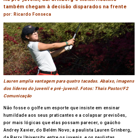
também chegam à decisão disparados na frente
por: Ricardo Fonseca
Lauren amplia vantagem para quatro tacadas. Abaixo, imagens
dos líderes do juvenil e pré-juvenil. Fotos: Thais Pastor/F2
Comunicação
Não fosse o golfe um esporte que insiste em ensinar
humildade aos seus praticantes e a colapsar previsões,
por mais lógicas que elas possam parecer, o gaúcho
Andrey Xavier, do Belém Novo; a paulista Lauren Grinberg,
da Barry University, entre os juvenis, e os paulistas