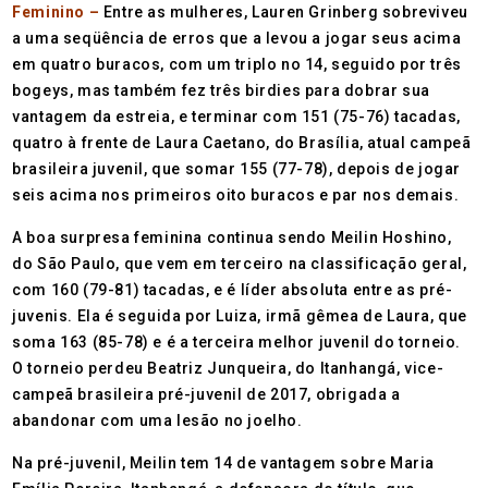
Feminino –
Entre as mulheres, Lauren Grinberg sobreviveu
a uma seqüência de erros que a levou a jogar seus acima
em quatro buracos, com um triplo no 14, seguido por três
bogeys, mas também fez três birdies para dobrar sua
vantagem da estreia, e terminar com 151 (75-76) tacadas,
quatro à frente de Laura Caetano, do Brasília, atual campeã
brasileira juvenil, que somar 155 (77-78), depois de jogar
seis acima nos primeiros oito buracos e par nos demais.
A boa surpresa feminina continua sendo Meilin Hoshino,
do São Paulo, que vem em terceiro na classificação geral,
com 160 (79-81) tacadas, e é líder absoluta entre as pré-
juvenis. Ela é seguida por Luiza, irmã gêmea de Laura, que
soma 163 (85-78) e é a terceira melhor juvenil do torneio.
O torneio perdeu Beatriz Junqueira, do Itanhangá, vice-
campeã brasileira pré-juvenil de 2017, obrigada a
abandonar com uma lesão no joelho.
Na pré-juvenil, Meilin tem 14 de vantagem sobre Maria