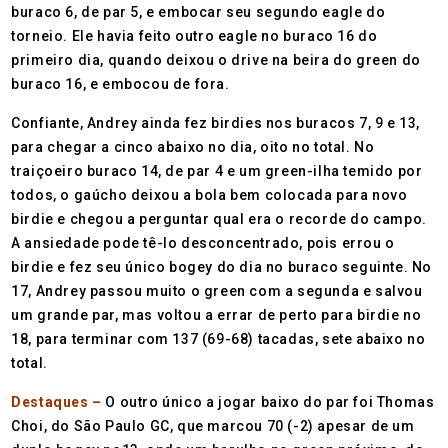
buraco 6, de par 5, e embocar seu segundo eagle do
torneio. Ele havia feito outro eagle no buraco 16 do
primeiro dia, quando deixou o drive na beira do green do
buraco 16, e embocou de fora.
Confiante, Andrey ainda fez birdies nos buracos 7, 9 e 13,
para chegar a cinco abaixo no dia, oito no total. No
traiçoeiro buraco 14, de par 4 e um green-ilha temido por
todos, o gaúcho deixou a bola bem colocada para novo
birdie e chegou a perguntar qual era o recorde do campo.
A ansiedade pode tê-lo desconcentrado, pois errou o
birdie e fez seu único bogey do dia no buraco seguinte. No
17, Andrey passou muito o green com a segunda e salvou
um grande par, mas voltou a errar de perto para birdie no
18, para terminar com 137 (69-68) tacadas, sete abaixo no
total.
Destaques –
O outro único a jogar baixo do par foi Thomas
Choi, do São Paulo GC, que marcou 70 (-2) apesar de um