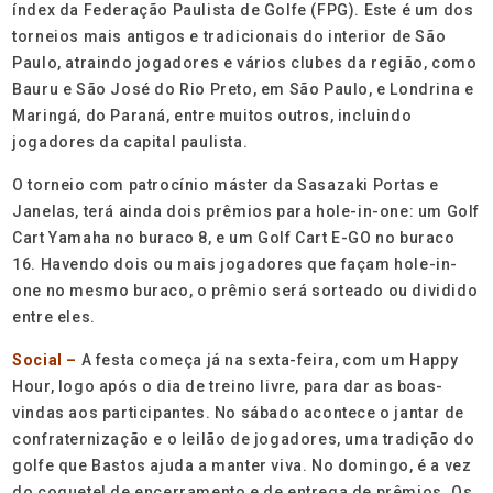
índex da Federação Paulista de Golfe (FPG). Este é um dos
torneios mais antigos e tradicionais do interior de São
Paulo, atraindo jogadores e vários clubes da região, como
Bauru e São José do Rio Preto, em São Paulo, e Londrina e
Maringá, do Paraná, entre muitos outros, incluindo
jogadores da capital paulista.
O torneio com patrocínio máster da Sasazaki Portas e
Janelas, terá ainda dois prêmios para hole-in-one: um Golf
Cart Yamaha no buraco 8, e um Golf Cart E-GO no buraco
16. Havendo dois ou mais jogadores que façam hole-in-
one no mesmo buraco, o prêmio será sorteado ou dividido
entre eles.
Social –
A festa começa já na sexta-feira, com um Happy
Hour, logo após o dia de treino livre, para dar as boas-
vindas aos participantes. No sábado acontece o jantar de
confraternização e o leilão de jogadores, uma tradição do
golfe que Bastos ajuda a manter viva. No domingo, é a vez
do coquetel de encerramento e de entrega de prêmios. Os