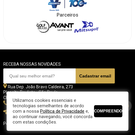
Parceiros
RECEBA NOSSAS NOVIDADES
Rua Dep. João Bravo Caldeira, 273
Planalto Paulista - São Paulo
CEP 04071 - 045
Utilizamos cookies essenciais e
11 5070-4700
tecnologias semelhantes de acordo
com a nossa
Política de Privacidade
e,
fpgolfe@fpgolfe.com.br
ao continuar navegando, você concorda
com estas condições.
Política de privacidade