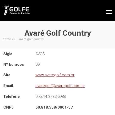
Avaré Golf Country
home >>
avaré golf country
Sigla
AVGC
Nº buracos
09
Site
www.avaregolf.com.br
Email
avaregolf@avaregolf.com.br
Telefone
0.xx.14.3732-5983
CNPJ
50.818.558/0001-57