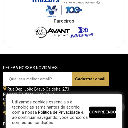
Parceiros
RECEBA NOSSAS NOVIDADES
Rua Dep. João Bravo Caldeira, 273
Planalto Paulista - São Paulo
CEP 04071 - 045
Utilizamos cookies essenciais e
11 5070-4700
tecnologias semelhantes de acordo
com a nossa
Política de Privacidade
e,
fpgolfe@fpgolfe.com.br
ao continuar navegando, você concorda
com estas condições.
Política de privacidade