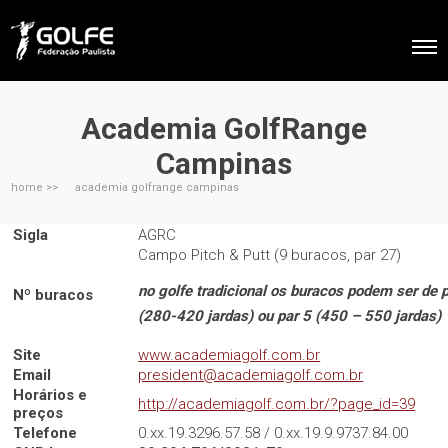
Academia GolfRange
Campinas
home >>
academia golfrange campinas
Sigla
AGRC
Campo Pitch & Putt (9 buracos, par 27)
no golfe tradicional os buracos podem ser de p
Nº buracos
(280-420 jardas) ou par 5 (450 – 550 jardas)
Site
www.academiagolf.com.br
Email
president@academiagolf.com.br
Horários e
http://academiagolf.com.br/?page_id=39
preços
Telefone
0.xx.19.3296.57.58 / 0.xx.19.9.9737.84.00