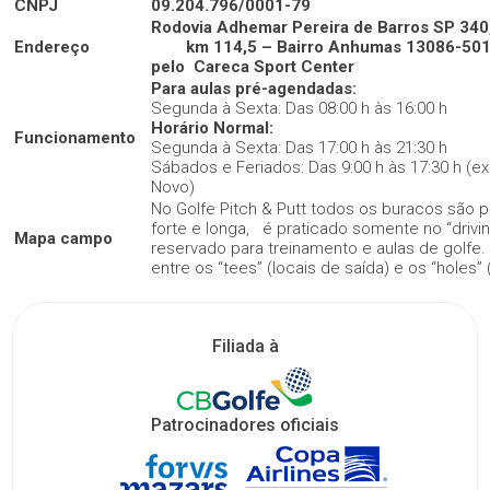
CNPJ
09.204.796/0001-79
Rodovia Adhemar Pereira de Barros SP 340
Endereço
km 114,5 – Bairro Anhumas 13086-501 –
pelo Careca Sport Center
Para aulas pré-agendadas:
Segunda à Sexta: Das 08:00 h às 16:00 h
Horário Normal:
Funcionamento
Segunda à Sexta: Das 17:00 h às 21:30 h
Sábados e Feriados: Das 9:00 h às 17:30 h (e
Novo)
No Golfe Pitch & Putt todos os buracos são pa
forte e longa, é praticado somente no “drivi
Mapa campo
reservado para treinamento e aulas de golfe. 
entre os “tees” (locais de saída) e os “holes”
Filiada à
Patrocinadores oficiais