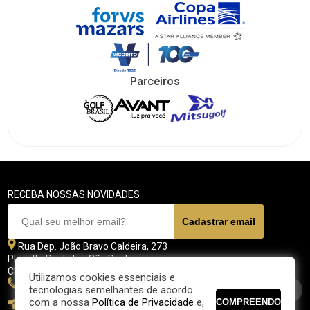
Parceiros
RECEBA NOSSAS NOVIDADES
Rua Dep. João Bravo Caldeira, 273
Planalto Paulista - São Paulo
CEP 04071 - 045
Utilizamos cookies essenciais e
11 5070-4700
tecnologias semelhantes de acordo
com a nossa
Política de Privacidade
e,
fpgolfe@fpgolfe.com.br