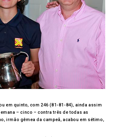
nou em quinto, com 246 (81-81-84), ainda assim
semana – cinco – contra três de todas as
etano, irmão gêmea da campeã, acabou em sétimo,