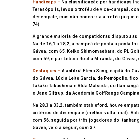
Handicaps –
Na classificação por handicaps índ
Teresópolis, levou o troféu de vice-campeã, com
desempate, mas não concorria a troféu já que o
74).
A grande maioria de competidoras disputou as 
Na de 16,1 a 28,2, a campeã de ponta a ponta fo
Gávea, com 65. Keiko Shimomaebara, do PL Golf C
com 59, e por Leticia Rocha Miranda, do Gávea,
Destaques –
A anfitriã Elena Sung, capitã do G
do Gávea. Lúcia Leite Garcia, de Petrópolis, fi
Takako Takashima e Alda Matsuda, do Itanhangá
e Jane Giltrup, da Academia GolfRange Campina
Na 28,3 a 33,2, também stableford, houve empat
critérios de desempate (melhor volta final). Va
com 56, seguida por três jogadoras do Itanhangá:
Gávea, veio a seguir, com 37.