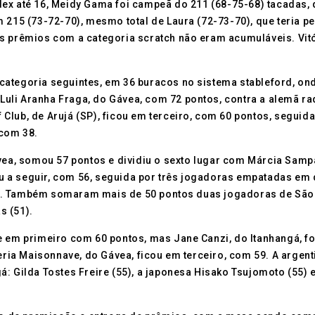
ex até 16, Meidy Gama foi campeã do 211 (68-75-68) tacadas, q
 215 (73-72-70), mesmo total de Laura (72-73-70), que teria p
s prêmios com a categoria scratch não eram acumuláveis. Vitó
categoria seguintes, em 36 buracos no sistema stableford, on
i Luli Aranha Fraga, do Gávea, com 72 pontos, contra a alemã r
lub, de Arujá (SP), ficou em terceiro, com 60 pontos, seguida 
 com 38.
ávea, somou 57 pontos e dividiu o sexto lugar com Márcia Sampa
cou a seguir, com 56, seguida por três jogadoras empatadas em 
. Também somaram mais de 50 pontos duas jogadoras de São Pa
s (51).
e em primeiro com 60 pontos, mas Jane Canzi, do Itanhangá, fo
leria Maisonnave, do Gávea, ficou em terceiro, com 59. A argent
 Gilda Tostes Freire (55), a japonesa Hisako Tsujomoto (55) e a