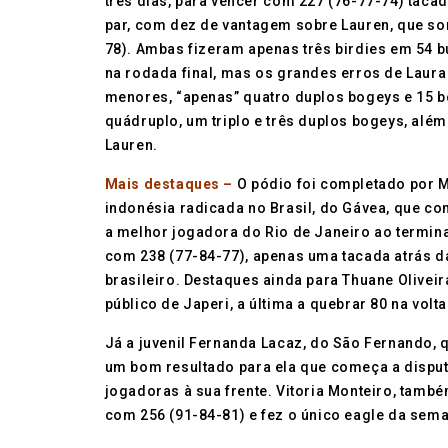
três dias, para vencer com 227 (76-77-74) taca
par, com dez de vantagem sobre Lauren, que s
78). Ambas fizeram apenas três birdies em 54 
na rodada final, mas os grandes erros de Laur
menores, “apenas” quatro duplos bogeys e 15 b
quádruplo, um triplo e três duplos bogeys, além
Lauren.
Mais destaques –
O pódio foi completado por 
indonésia radicada no Brasil, do Gávea, que co
a melhor jogadora do Rio de Janeiro ao termina
com 238 (77-84-77), apenas uma tacada atrás da
brasileiro. Destaques ainda para Thuane Olivei
público de Japeri, a última a quebrar 80 na volt
Já a juvenil Fernanda Lacaz, do São Fernando, 
um bom resultado para ela que começa a disputa
jogadoras à sua frente. Vitoria Monteiro, tamb
com 256 (91-84-81) e fez o único eagle da semana