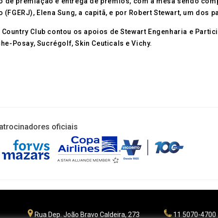
o de premiação e entrega de prêmios, com a mesa sendo comp
 (FGERJ), Elena Sung, a capitã, e por Robert Stewart, um dos p
Country Club contou os apoios de Stewart Engenharia e Partic
he-Posay, Sucrégolf, Skin Ceuticals e Vichy.
atrocinadores oficiais
Rua Dep. João Bravo Caldeira, 273
11 5070-4700