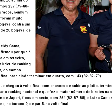
das, 20 acima do
omou 237 (79-80-
buracos, nenhum
a foram muito
ogeys, contra um
 de 20 bogeys, de
Meidy Gama,
nfirmou por que é
r em terceiro,
 líder do ranking
ra, do campo
a final para ainda terminar em quarto, com 143 (82-82-79).
que chegou à volta final com chances de subir ao pódio, termi
r o ranking nacional e que fez o maior número de birdies na 
ém de Japeri, ficou em sexto, com 254 (82-87-85), e Luiza Ca
, no buraco 9, de par 5, na volta final.