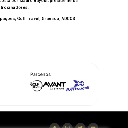
osta por Mauro Bayout, presidente da
atrocinadores.
ipações, Golf Travel, Granado, ADCOS
Parceiros