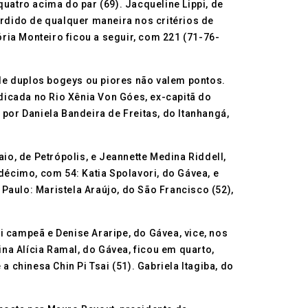
uatro acima do par (69). Jacqueline Lippi, de
erdido de qualquer maneira nos critérios de
ria Monteiro ficou a seguir, com 221 (71-76-
de duplos bogeys ou piores não valem pontos.
adicada no Rio Xênia Von Góes, ex-capitã do
por Daniela Bandeira de Freitas, do Itanhangá,
io, de Petrópolis, e Jeannette Medina Riddell,
décimo, com 54: Katia Spolavori, do Gávea, e
ulo: Maristela Araújo, do São Francisco (52),
i campeã e Denise Araripe, do Gávea, vice, nos
ina Alícia Ramal, do Gávea, ficou em quarto,
 chinesa Chin Pi Tsai (51). Gabriela Itagiba, do