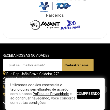
Parceiros
RECEBA NOSSAS NOVIDADES
Rua Dep. João Bravo Caldeira, 273
Planalto Paulista - São Paulo
CEP 04071 - 045
Utilizamos cookies essenciais e
11 5070-4700
tecnologias semelhantes de acordo
com a nossa
Política de Privacidade
e,
fpgolfe@fpgolfe.com.br
ao continuar navegando, você concorda
com estas condições.
Política de privacidade