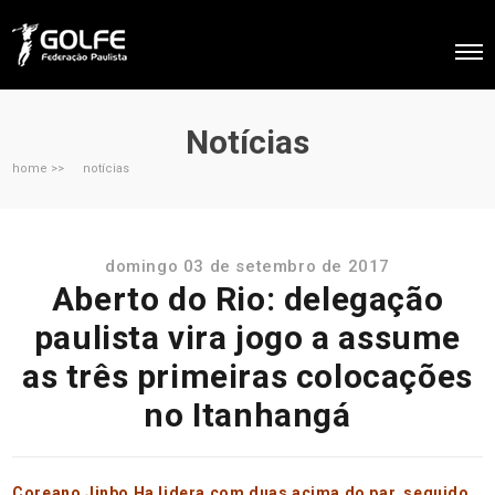
Notícias
home >>
notícias
domingo 03 de setembro de 2017
Aberto do Rio: delegação
paulista vira jogo a assume
as três primeiras colocações
no Itanhangá
Coreano Jinbo Ha lidera com duas acima do par, seguido