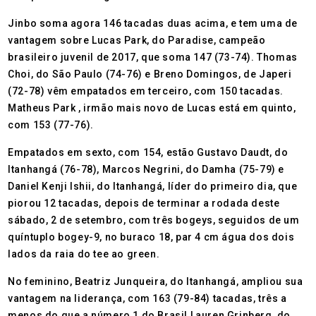
Jinbo soma agora 146 tacadas duas acima, e tem uma de
vantagem sobre Lucas Park, do Paradise, campeão
brasileiro juvenil de 2017, que soma 147 (73-74). Thomas
Choi, do São Paulo (74-76) e Breno Domingos, de Japeri
(72-78) vêm empatados em terceiro, com 150 tacadas.
Matheus Park , irmão mais novo de Lucas está em quinto,
com 153 (77-76).
Empatados em sexto, com 154, estão Gustavo Daudt, do
Itanhangá (76-78), Marcos Negrini, do Damha (75-79) e
Daniel Kenji Ishii, do Itanhangá, líder do primeiro dia, que
piorou 12 tacadas, depois de terminar a rodada deste
sábado, 2 de setembro, com três bogeys, seguidos de um
quíntuplo bogey-9, no buraco 18, par 4 cm água dos dois
lados da raia do tee ao green.
No feminino, Beatriz Junqueira, do Itanhangá, ampliou sua
vantagem na liderança, com 163 (79-84) tacadas, três a
menos do que a número 1 do Brasil Lauren Grinberg, do