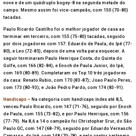
nove e de um quádruplo bogey-8 na segunda metade do
campo. Mesmo assim foi vice-campeão, com 150 (70-80)
tacadas.
Paulo Ricardo Castilho foi o melhor jogador de casa ao
terminar em terceiro, com 155 (75-80) tacadas, seguido
por dois jogadores com 157: Eduardo de Paula, do Ipê (77-
80), e Leo (72-85), depois de uma volta para esquecer. A
seguir terminaram Paulo Henrique Costa, do Quinta do
Golfe, com 166 (82-84), e Enoch de Paula Junior, do Ipê,
com 169 (80-89). Completaram os Top 10 três jogadores
da casa: Renato Rubio, com 170 (83-87); Joao Paulo Peres,
com 173 (80-93); e João Pedro Pardo, com 174 (83-91).
Handicaps –
Na categoria com handicaps índex até 8,5,
venceu Paulo Ricardo, com 147 (71-76), seguido por Enoch
de Paula, com 155 (73-82), e por Paulo Henrique, com 156
(77-79). Na 8,6 a 14 o campeão foi Christopher Srur, do São
Paulo GC, com 147 (68-79), seguido por Eduardo Vernaschi
Camargo, do Ipê, com 148 (70-78), e pelo cantor sertanejo